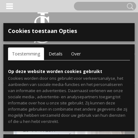
Cookies toestaan Opties
'S VOOR KINDEREN
Inloggen
Registreren
UW WINKELWAGEN
Toestemming
Details
Over
Geen producten
(0)
A, OPA & OMA.
Home
>
Webshop
>
Stickers
>
Muurstickers Woonkamer
>
Op deze website worden cookies gebruikt
Muursticker A dream
Cookies worden door ons gebruikt voor verkeersanalyse, het
aanbieden van sociale media-functies en het personaliseren
van informatie en advertenties. Daarnaast verlenen we onze
sociale media-, advertentie- en analysepartners toegang tot
informatie over hoe u onze site gebruikt. Zij kunnen deze
informatie gebruiken in combinatie met andere gegevens die zij
mogelijk hebben verzameld door uw gebruik van hun diensten
ERDE NAAM EN GEBOORTEJAAR
of die u hen hebt verstrekt.
LTJES