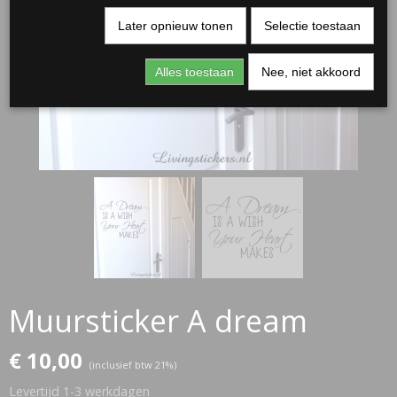
Later opnieuw tonen
Selectie toestaan
Alles toestaan
Nee, niet akkoord
RJASSEN
ES
Muursticker A dream
€ 10,00
(inclusief btw 21%)
Levertijd 1-3 werkdagen