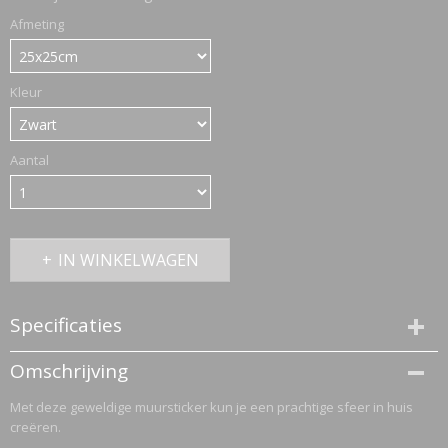
Afmeting
ETTASJES
Kleur
Aantal
IN WINKELWAGEN
Specificaties
Productcode
Omschrijving
2756-1141
Met deze geweldige muursticker kun je een prachtige sfeer in huis
ERKLEDING
creëren.