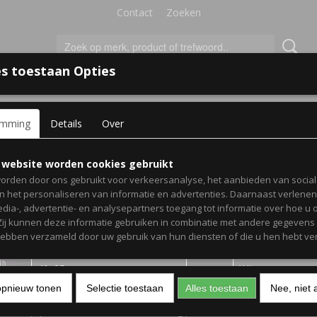
Contact
Zoeken
s toestaan Opties
'S VOOR KINDEREN
+
emming
Details
Over
kamer
> Muursticker Hou van elkaar
Muursticker Hou van elk
 website worden cookies gebruikt
orden door ons gebruikt voor verkeersanalyse, het aanbieden van socia
en het personaliseren van informatie en advertenties. Daarnaast verlene
€ 10,00
(inclusief btw 21%)
edia-, advertentie- en analysepartners toegang tot informatie over hoe u 
 Zij kunnen deze informatie gebruiken in combinatie met andere gegevens d
Levertijd 1-3 werkdagen
hebben verzameld door uw gebruik van hun diensten of die u hen hebt ver
Afmeting
Kleur
opnieuw tonen
Selectie toestaan
Alles toestaan
Nee, niet 
Aantal