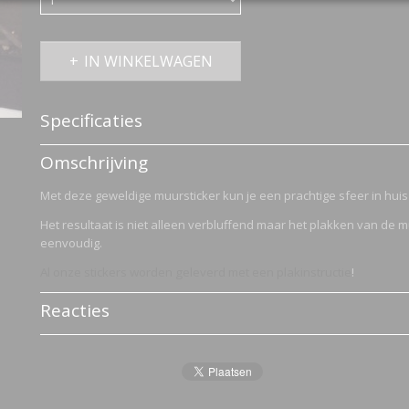
IN WINKELWAGEN
Specificaties
Productcode
2752-1134
Omschrijving
Met deze geweldige muursticker kun je een prachtige sfeer in huis
Het resultaat is niet alleen verbluffend maar het plakken van de m
eenvoudig.
Al onze stickers worden geleverd met een plakinstructie
!
Reacties