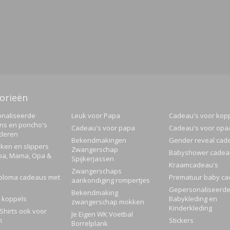
orieën
naliseerde
Leuk voor Papa
Cadeau's voor kop
ns en poncho's
Cadeau's voor papa
Cadeau's voor op
nderen
Bekendmakingen
Gender reveal cad
ken en slippers
Zwangerschap
Babyshower cadea
pa, Mama, Opa &
Spijkerjassen
Kraamcadeau's
Zwangerschaps
ploma cadeaus met
Prematuur baby ca
aankondiging rompertjes
Gepersonaliseerd
Bekendmaking
 koppels
Babykleding en
zwangerschap mokken
Kinderkleding
Shirts ook voor
Je Eigen WK Voetbal
n
Stickers
Borrelplank