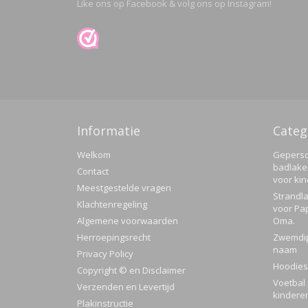
Like ons op Facebook & volg ons op Instagram!
Informatie
Categ
Welkom
Geperso
badlake
Contact
voor ki
Meestgestelde vragen
Strandla
Klachtenregeling
voor Pa
Algemene voorwaarden
Oma.
Herroepingsrecht
Zwemdi
naam
Privacy Policy
Hoodies
Copyright © en Disclaimer
Voetbal 
Verzenden en Levertijd
kindere
Plakinstructie