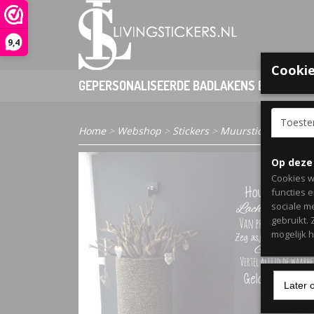
9,4
Cookie
GEPERSONALISEERDE BADLAKENS EN PONCHO
Toest
Home
>
Webshop
>
Stickers
>
Muurstickers Woon
Op deze
Cookies w
functies 
sociale m
gebruikt.
mogelijk 
Later 