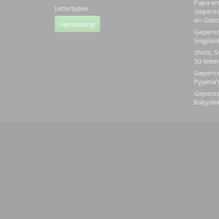
Papa en 
Lettertypes
Geperso
en Gebo
Herroeping
Geperso
Snijplan
Shirts, 
3D lette
Geperso
Pyjama’
Geperso
Babyde