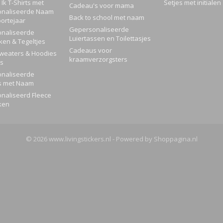
Ik T-Shirts met
Setjes met initialen
Cadeau's voor mama
naliseerde Naam
Back to school met naam
ortejaar
Gepersonaliseerde
naliseerde
Luiertassen en Toilettasjes
ken & Tegeltjes
Cadeaus voor
Sweaters & Hoodies
kraamverzorgsters
rs
naliseerde
s met Naam
naliseerd Fleece
ken
© 2026 www.livingstickers.nl - Powered by Shoppagina.nl