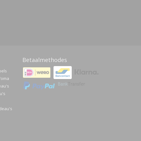
Betaalmethodes
pels
a/oma
eau's
u's
deau's
e