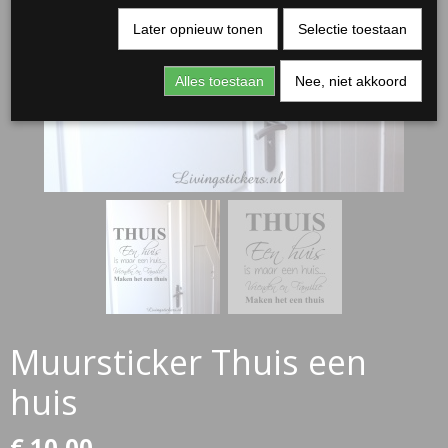
Later opnieuw tonen
Selectie toestaan
Alles toestaan
Nee, niet akkoord
RJASSEN
ES
Muursticker Thuis een
huis
€ 10,00