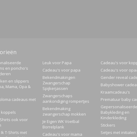
orieën
naliseerde
Leuk voor Papa
Cadeau's voor kop
ns en poncho's
Cadeau's voor papa
Cadeau's voor op
nderen
Bekendmakingen
Gender reveal cad
ken en slippers
Zwangerschap
Babyshower cadea
pa, Mama, Opa &
Spijkerjassen
Kraamcadeau's
Zwangerschaps
ploma cadeaus met
Prematuur baby ca
aankondiging rompertjes
Gepersonaliseerd
Bekendmaking
 koppels
Babykleding en
zwangerschap mokken
Kinderkleding
Shirts ook voor
Je Eigen WK Voetbal
n
Stickers
Borrelplank
Ik T-Shirts met
Setjes met initialen
Cadeau's voor mama