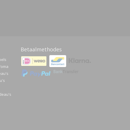
Betaalmethodes
pels
a/oma
eau's
u's
deau's
e