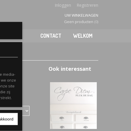
Inloggen
Registreren
UW WINKELWAGEN
Geen producten
(0)
CONTACT
WELKOM
Ook interessant
le media-
n we onze
onze site
ie zij
strekt.
akkoord