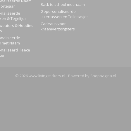
naliseerde Naam
Back to school met naam
ortejaar
Gepersonaliseerde
naliseerde
Luiertassen en Toilettasjes
ken & Tegeltjes
Cadeaus voor
Sweaters & Hoodies
kraamverzorgsters
rs
naliseerde
s met Naam
naliseerd Fleece
ken
© 2026 www.livingstickers.nl - Powered by Shoppagina.nl