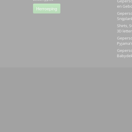
Geperso
en Gebo
Herroeping
Geperso
Snijplan
Shirts, 
3D lette
Geperso
Pyjama’
Geperso
Babyde