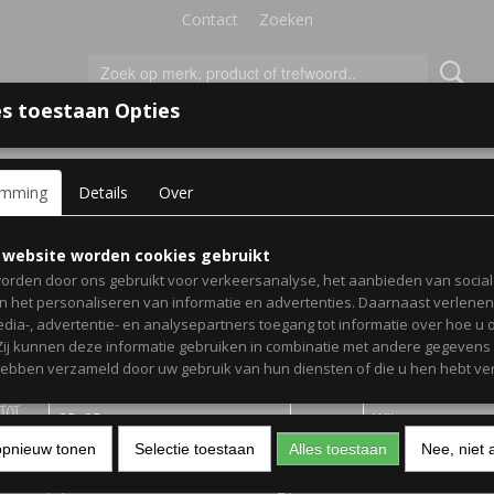
Contact
Zoeken
s toestaan Opties
'S VOOR KINDEREN
+
emming
Details
Over
kamer
> Muursticker Bestie!
Muursticker Bestie!
 website worden cookies gebruikt
orden door ons gebruikt voor verkeersanalyse, het aanbieden van socia
en het personaliseren van informatie en advertenties. Daarnaast verlene
€ 10,00
(inclusief btw 21%)
edia-, advertentie- en analysepartners toegang tot informatie over hoe u 
 Zij kunnen deze informatie gebruiken in combinatie met andere gegevens d
Levertijd 1-3 werkdagen
hebben verzameld door uw gebruik van hun diensten of die u hen hebt ver
Afmeting
Kleur
opnieuw tonen
Selectie toestaan
Alles toestaan
Nee, niet 
Aantal