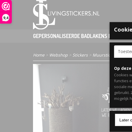
9,4
Cookie
GEPERSONALISEERDE BADLAKENS EN PONCHO
Toest
Home
>
Webshop
>
Stickers
>
Muurstickers Woon
Op deze
Cookies w
functies 
sociale m
gebruikt.
mogelijk 
Later 