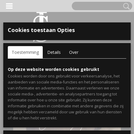
Cookies toestaan Opties
'S VOOR KINDEREN
Inloggen
Registreren
UW WINKELWAGEN
Toestemming
Details
Over
Geen producten
(0)
A, OPA & OMA.
Home
>
Webshop
>
Stickers
>
Muurstickers Toilet/Badkamer
>
Op deze website worden cookies gebruikt
Muursticker Bath en body
Cookies worden door ons gebruikt voor verkeersanalyse, het
aanbieden van sociale media-functies en het personaliseren
van informatie en advertenties. Daarnaast verlenen we onze
sociale media-, advertentie- en analysepartners toegang tot
informatie over hoe u onze site gebruikt. Zij kunnen deze
informatie gebruiken in combinatie met andere gegevens die zij
mogelijk hebben verzameld door uw gebruik van hun diensten
ERDE NAAM EN GEBOORTEJAAR
of die u hen hebt verstrekt.
LTJES