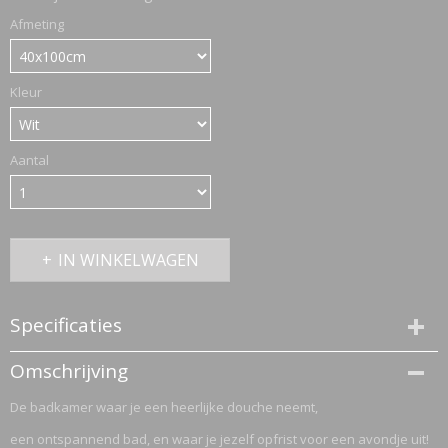
Afmeting
ETTASJES
Kleur
Aantal
IN WINKELWAGEN
Specificaties
Productcode
Omschrijving
2772-1158
De badkamer waar je een heerlijke douche neemt,
ERKLEDING
een ontspannend bad, en waar je jezelf opfrist voor een avondje uit!