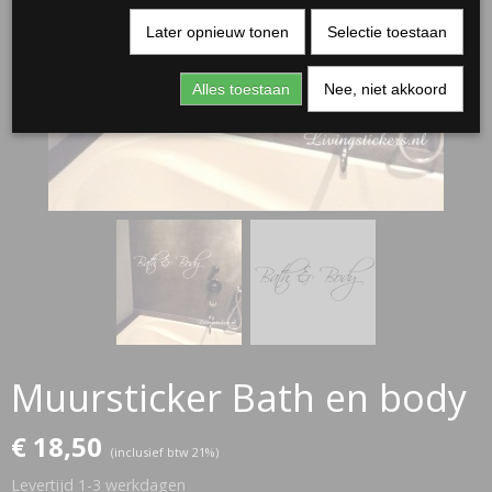
Later opnieuw tonen
Selectie toestaan
Alles toestaan
Nee, niet akkoord
RJASSEN
ES
Muursticker Bath en body
€ 18,50
(inclusief btw 21%)
Levertijd 1-3 werkdagen