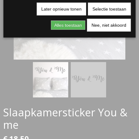
Later opnieuw tonen
Selectie toestaan
Alles toestaan
Nee, niet akkoord
RJASSEN
ES
Slaapkamersticker You &
me
€ 18,50