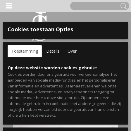
Cookies toestaan Opties
'S VOOR KINDEREN
Inloggen
Registreren
UW WINKELWAGEN
Toestemming
Details
Over
Geen producten
(0)
A, OPA & OMA.
Home
>
Webshop
>
Stickers
>
Muurstickers Slaapkamer
>
Op deze website worden cookies gebruikt
Slaapkamersticker You & me
Cookies worden door ons gebruikt voor verkeersanalyse, het
aanbieden van sociale media-functies en het personaliseren
van informatie en advertenties. Daarnaast verlenen we onze
sociale media-, advertentie- en analysepartners toegang tot
informatie over hoe u onze site gebruikt. Zij kunnen deze
informatie gebruiken in combinatie met andere gegevens die zij
mogelijk hebben verzameld door uw gebruik van hun diensten
ERDE NAAM EN GEBOORTEJAAR
of die u hen hebt verstrekt.
LTJES