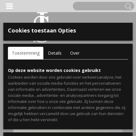
Cookies toestaan Opties
'S VOOR KINDEREN
Inloggen
Registreren
UW WINKELWAGEN
Toestemming
Details
Over
Geen producten
(0)
A, OPA & OMA.
Home
>
Webshop
>
Stickers
>
Muurstickers Slaapkamer
>
Op deze website worden cookies gebruikt
Slaapkamersticker C'est la vie!
Cookies worden door ons gebruikt voor verkeersanalyse, het
aanbieden van sociale media-functies en het personaliseren
van informatie en advertenties. Daarnaast verlenen we onze
sociale media-, advertentie- en analysepartners toegang tot
informatie over hoe u onze site gebruikt. Zij kunnen deze
informatie gebruiken in combinatie met andere gegevens die zij
mogelijk hebben verzameld door uw gebruik van hun diensten
ERDE NAAM EN GEBOORTEJAAR
of die u hen hebt verstrekt.
LTJES