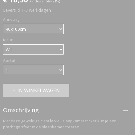
(inclusief btw 21%)
Levertijd 1-3 werkdagen
ETTASJES
Afmeting
Kleur
Aantal
IN WINKELWAGEN
Omschrijving
Met deze geweldige c'est la vie! slaapkamersticker kun je een
prachtige sfeer in de slaapkamer creëren.
ERKLEDING