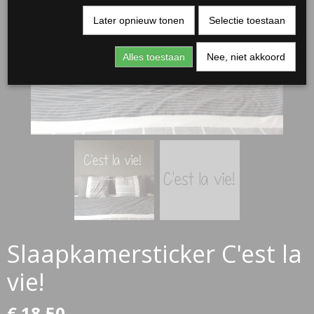
Later opnieuw tonen
Selectie toestaan
Alles toestaan
Nee, niet akkoord
RJASSEN
ES
Slaapkamersticker C'est la
vie!
€ 18,50