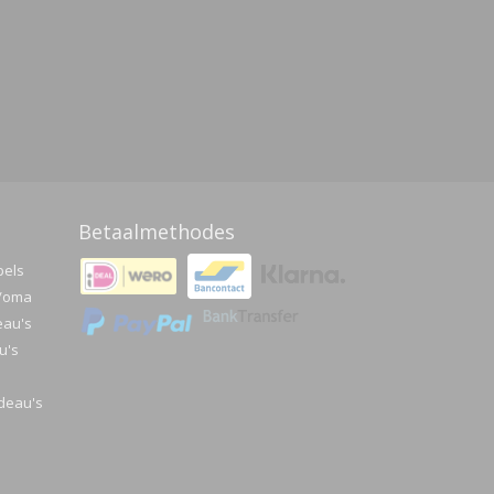
Betaalmethodes
pels
a/oma
eau's
u's
deau's
e