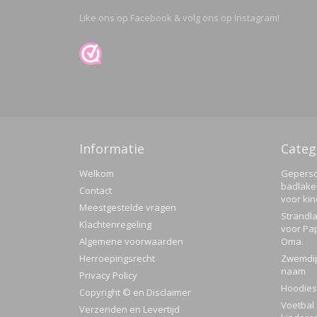
Like ons op Facebook & volg ons op Instagram!
Informatie
Categ
Welkom
Geperso
badlake
Contact
voor ki
Meestgestelde vragen
Strandla
Klachtenregeling
voor Pa
Algemene voorwaarden
Oma.
Herroepingsrecht
Zwemdi
naam
Privacy Policy
Hoodies
Copyright © en Disclaimer
Voetbal 
Verzenden en Levertijd