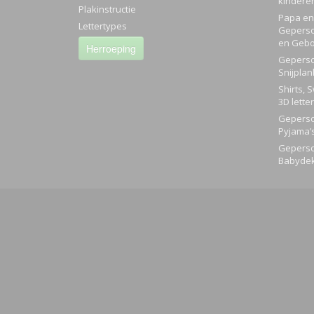
kindere
Plakinstructie
Papa en 
Lettertypes
Geperso
en Gebo
Herroeping
Geperso
Snijplan
Shirts, 
3D lette
Geperso
Pyjama’
Geperso
Babyde