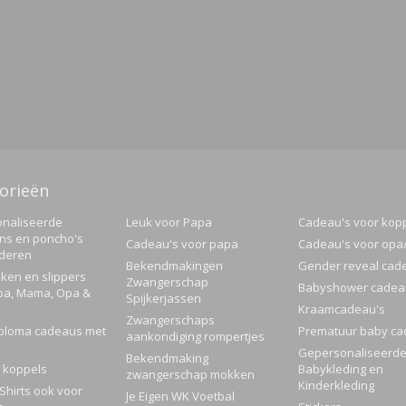
orieën
naliseerde
Leuk voor Papa
Cadeau's voor kop
ns en poncho's
Cadeau's voor papa
Cadeau's voor op
nderen
Bekendmakingen
Gender reveal cad
ken en slippers
Zwangerschap
Babyshower cadea
pa, Mama, Opa &
Spijkerjassen
Kraamcadeau's
Zwangerschaps
ploma cadeaus met
Prematuur baby ca
aankondiging rompertjes
Gepersonaliseerd
Bekendmaking
 koppels
Babykleding en
zwangerschap mokken
Kinderkleding
Shirts ook voor
Je Eigen WK Voetbal