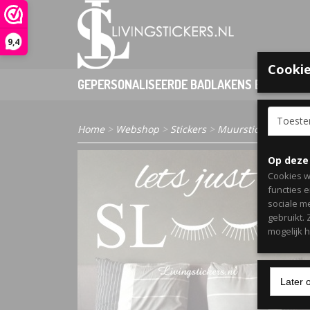
9,4
Cookie
GEPERSONALISEERDE BADLAKENS EN PONCHO
Toest
Home
>
Webshop
>
Stickers
>
Muurstickers Slaap
Op deze
Cookies w
functies 
sociale m
gebruikt.
mogelijk 
Later 