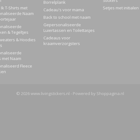
n
Stickers
Borrelplank
Ik T-Shirts met
Setjes met initialen
Cadeau's voor mama
naliseerde Naam
Back to school met naam
ortejaar
Gepersonaliseerde
naliseerde
Luiertassen en Toilettasjes
ken & Tegeltjes
Cadeaus voor
Sweaters & Hoodies
kraamverzorgsters
rs
naliseerde
s met Naam
naliseerd Fleece
ken
© 2026 www.livingstickers.nl - Powered by Shoppagina.nl