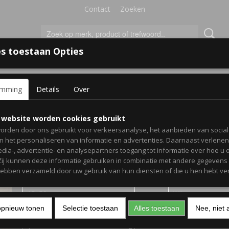
Contact
Zoeken
s toestaan Opties
'S VOOR KINDEREN
+
emming
Details
Over
kamer
> Slaapkamersticker Lets just sleep
Slaapkamersticker Lets j
 website worden cookies gebruikt
orden door ons gebruikt voor verkeersanalyse, het aanbieden van socia
en het personaliseren van informatie en advertenties. Daarnaast verlene
€ 10,00
(inclusief btw 21%)
edia-, advertentie- en analysepartners toegang tot informatie over hoe u 
 Zij kunnen deze informatie gebruiken in combinatie met andere gegevens d
Levertijd 1-3 werkdagen
hebben verzameld door uw gebruik van hun diensten of die u hen hebt ver
Afmeting
Kleur
opnieuw tonen
Selectie toestaan
Alles toestaan
Nee, niet 
Aantal