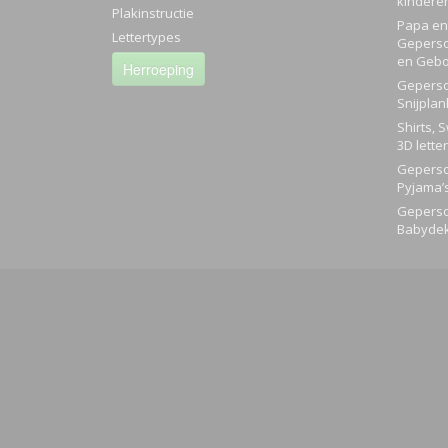
kindere
Plakinstructie
Papa en 
Lettertypes
Geperso
en Gebo
Herroeping
Geperso
Snijplan
Shirts, 
3D lette
Geperso
Pyjama’
Geperso
Babyde