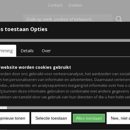
Contact
Zoeken
s toestaan Opties
'S VOOR KINDEREN
+
emming
Details
Over
erkamer
> Muursticker Bonne nuit met naam
Muursticker Bonne nuit 
 website worden cookies gebruikt
orden door ons gebruikt voor verkeersanalyse, het aanbieden van socia
naam
en het personaliseren van informatie en advertenties. Daarnaast verlene
edia-, advertentie- en analysepartners toegang tot informatie over hoe u 
 Zij kunnen deze informatie gebruiken in combinatie met andere gegevens d
€ 10,00
(inclusief btw 21%)
hebben verzameld door uw gebruik van hun diensten of die u hen hebt ver
Levertijd 1-3 werkdagen
Afmeting
Kleur
opnieuw tonen
Selectie toestaan
Alles toestaan
Nee, niet 