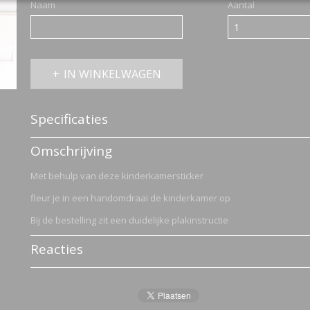
Naam
Aantal
IN WINKELWAGEN
Specificaties
Productcode
2781-1174
Omschrijving
Met behulp van deze kinderkamersticker
fleur je in een handomdraai de kinderkamer op
Bij de bestelling zit een duidelijke plakinstructie
Reacties