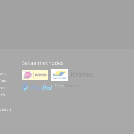
Betaalmethodes
pels
a/oma
eau's
u's
deau's
e