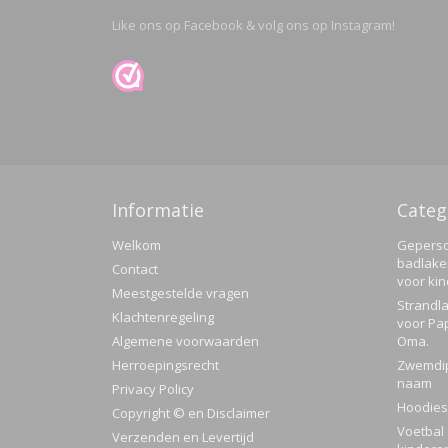
Like ons op Facebook & volg ons op Instagram!
Informatie
Categ
Welkom
Geperso
badlake
Contact
voor ki
Meestgestelde vragen
Strandla
Klachtenregeling
voor Pa
Algemene voorwaarden
Oma.
Herroepingsrecht
Zwemdi
naam
Privacy Policy
Hoodies
Copyright © en Disclaimer
Voetbal 
Verzenden en Levertijd