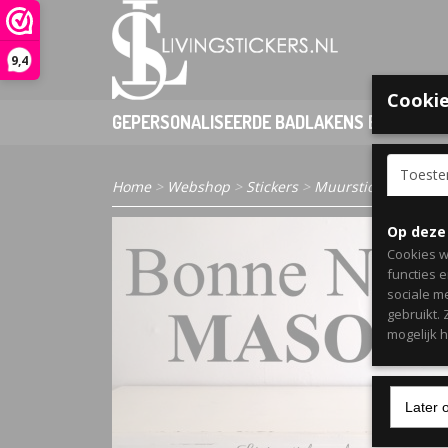
9,4
Cookie
GEPERSONALISEERDE BADLAKENS EN PONCHO
Toest
Home
>
Webshop
>
Stickers
>
Muurstickers Kind
Op deze
Cookies w
functies 
sociale m
gebruikt.
mogelijk 
Later 