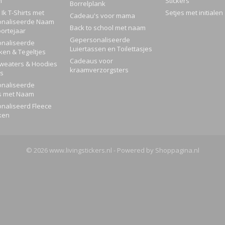
n
Stickers
Borrelplank
Ik T-Shirts met
Setjes met initialen
Cadeau's voor mama
naliseerde Naam
Back to school met naam
ortejaar
Gepersonaliseerde
naliseerde
Luiertassen en Toilettasjes
ken & Tegeltjes
Cadeaus voor
Sweaters & Hoodies
kraamverzorgsters
rs
naliseerde
s met Naam
naliseerd Fleece
ken
© 2026 www.livingstickers.nl - Powered by Shoppagina.nl