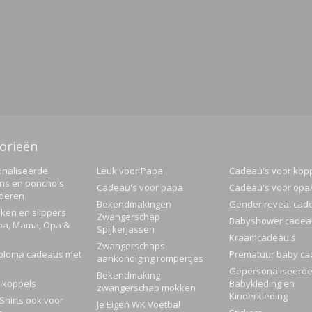
orieën
naliseerde
Leuk voor Papa
Cadeau's voor kop
ns en poncho's
Cadeau's voor papa
Cadeau's voor op
nderen
Bekendmakingen
Gender reveal cad
ken en slippers
Zwangerschap
Babyshower cadea
pa, Mama, Opa &
Spijkerjassen
Kraamcadeau's
Zwangerschaps
ploma cadeaus met
Prematuur baby ca
aankondiging rompertjes
Gepersonaliseerd
Bekendmaking
 koppels
Babykleding en
zwangerschap mokken
Kinderkleding
Shirts ook voor
Je Eigen WK Voetbal