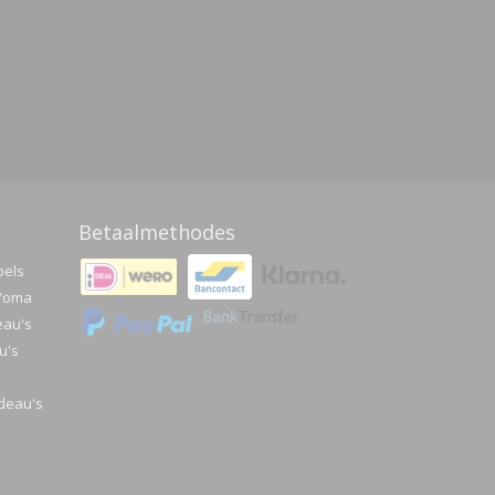
Betaalmethodes
pels
a/oma
eau's
u's
deau's
e