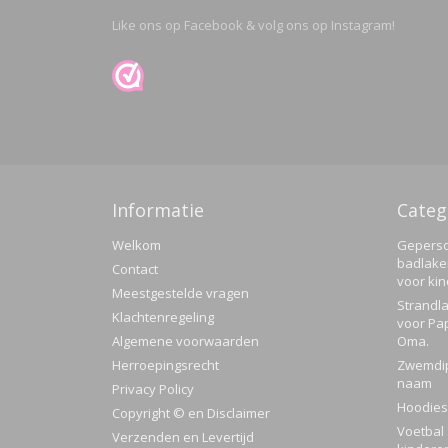
Like ons op Facebook & volg ons op Instagram!
Informatie
Categ
Welkom
Geperso
badlake
Contact
voor ki
Meestgestelde vragen
Strandla
Klachtenregeling
voor Pa
Algemene voorwaarden
Oma.
Herroepingsrecht
Zwemdi
naam
Privacy Policy
Hoodies
Copyright © en Disclaimer
Voetbal 
Verzenden en Levertijd