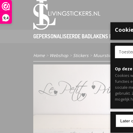
9,4
Cookie
GEPERSONALISEERDE BADLAKENS EN PONCHO
Toest
Home
>
Webshop
>
Stickers
>
Muurstickers Kind
Op deze
Cookies w
functies 
sociale m
gebruikt.
mogelijk 
Later 