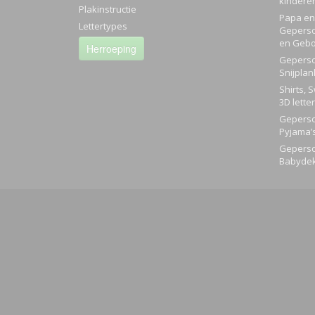
kindere
Plakinstructie
Papa en 
Lettertypes
Geperso
en Gebo
Herroeping
Geperso
Snijplan
Shirts, 
3D lette
Geperso
Pyjama’
Geperso
Babyde