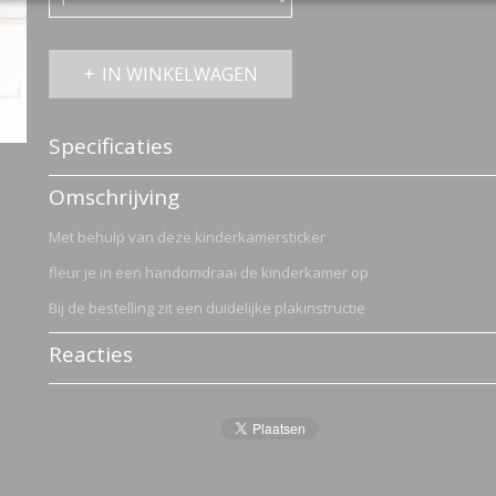
IN WINKELWAGEN
Specificaties
Productcode
2778-1170
Omschrijving
Met behulp van deze kinderkamersticker
fleur je in een handomdraai de kinderkamer op
Bij de bestelling zit een duidelijke plakinstructie
Reacties