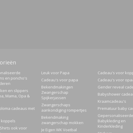
orieën
naliseerde
Leuk voor Papa
Cadeau's voor kop
ns en poncho's
Cadeau's voor papa
Cadeau's voor op
nderen
Bekendmakingen
Gender reveal cad
ken en slippers
Zwangerschap
Babyshower cadea
pa, Mama, Opa &
Spijkerjassen
Kraamcadeau's
Zwangerschaps
ploma cadeaus met
Prematuur baby ca
aankondiging rompertjes
Gepersonaliseerd
Bekendmaking
 koppels
Babykleding en
zwangerschap mokken
Kinderkleding
Shirts ook voor
Je Eigen WK Voetbal