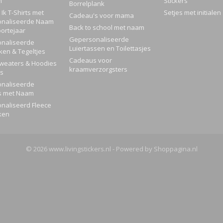
n
Stickers
Borrelplank
Ik T-Shirts met
Setjes met initialen
Cadeau's voor mama
naliseerde Naam
Back to school met naam
ortejaar
Gepersonaliseerde
naliseerde
Luiertassen en Toilettasjes
ken & Tegeltjes
Cadeaus voor
Sweaters & Hoodies
kraamverzorgsters
rs
naliseerde
s met Naam
naliseerd Fleece
ken
© 2026 www.livingstickers.nl - Powered by Shoppagina.nl