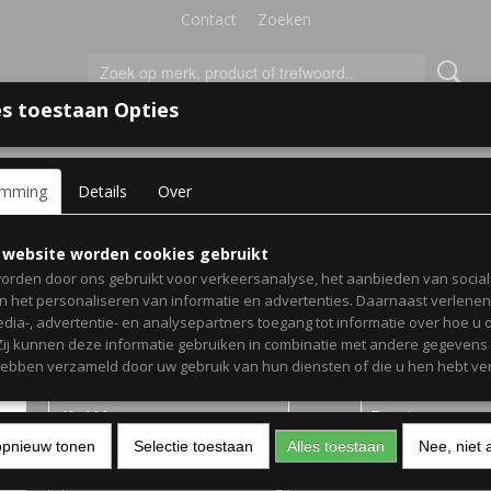
Contact
Zoeken
s toestaan Opties
'S VOOR KINDEREN
+
emming
Details
Over
erkamer
> Muursticker Le petit princess
Muursticker Le petit prin
 website worden cookies gebruikt
orden door ons gebruikt voor verkeersanalyse, het aanbieden van socia
en het personaliseren van informatie en advertenties. Daarnaast verlene
€ 18,50
(inclusief btw 21%)
edia-, advertentie- en analysepartners toegang tot informatie over hoe u 
 Zij kunnen deze informatie gebruiken in combinatie met andere gegevens d
Levertijd 1-3 werkdagen
hebben verzameld door uw gebruik van hun diensten of die u hen hebt ver
Afmeting
Kleur
opnieuw tonen
Selectie toestaan
Alles toestaan
Nee, niet 
Aantal