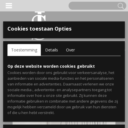
Cookies toestaan Opties
'S VOOR KINDEREN
Inloggen
Registreren
UW WINKELWAGEN
Toestemming
Details
Over
Geen producten
(0)
A, OPA & OMA.
Home
>
Webshop
>
Stickers
>
Muurstickers Kinderkamer
>
Op deze website worden cookies gebruikt
Kinderkamersticker Grote dromen
Cookies worden door ons gebruikt voor verkeersanalyse, het
aanbieden van sociale media-functies en het personaliseren
van informatie en advertenties. Daarnaast verlenen we onze
sociale media-, advertentie- en analysepartners toegang tot
informatie over hoe u onze site gebruikt. Zij kunnen deze
informatie gebruiken in combinatie met andere gegevens die zij
mogelijk hebben verzameld door uw gebruik van hun diensten
ERDE NAAM EN GEBOORTEJAAR
of die u hen hebt verstrekt.
LTJES