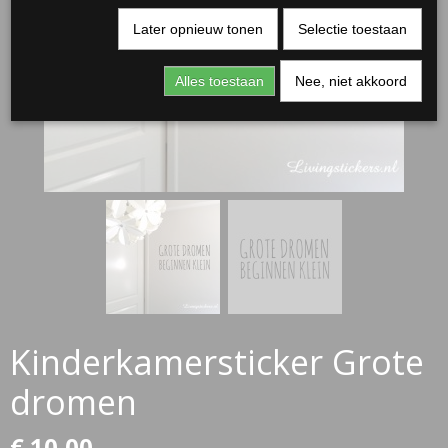
Later opnieuw tonen
Selectie toestaan
Alles toestaan
Nee, niet akkoord
RJASSEN
ES
Kinderkamersticker Grote
dromen
€ 10,00