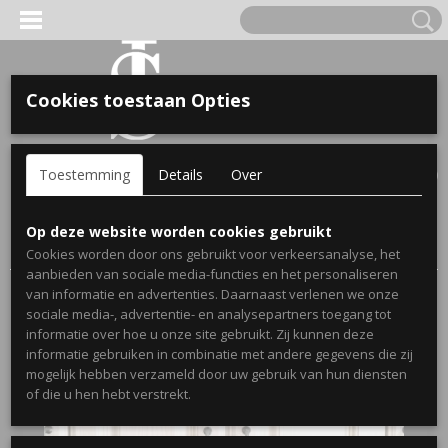
Cookies toestaan Opties
'S VOOR KINDEREN
Inloggen
Registreren
UW WINKELWAGEN
Toestemming
Details
Over
Geen producten
(0)
A, OPA & OMA.
Home
>
Webshop
>
Stickers
>
Muurstickers Keuken
>
Op deze website worden cookies gebruikt
Keukensticker Kook van jou!
Cookies worden door ons gebruikt voor verkeersanalyse, het
aanbieden van sociale media-functies en het personaliseren
van informatie en advertenties. Daarnaast verlenen we onze
sociale media-, advertentie- en analysepartners toegang tot
informatie over hoe u onze site gebruikt. Zij kunnen deze
informatie gebruiken in combinatie met andere gegevens die zij
mogelijk hebben verzameld door uw gebruik van hun diensten
ERDE NAAM EN GEBOORTEJAAR
of die u hen hebt verstrekt.
LTJES