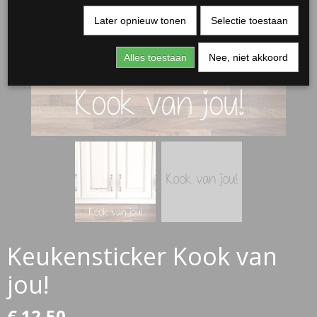
Later opnieuw tonen
Selectie toestaan
Alles toestaan
Nee, niet akkoord
RJASSEN
ES
Keukensticker Kook van
jou!
€ 12,50