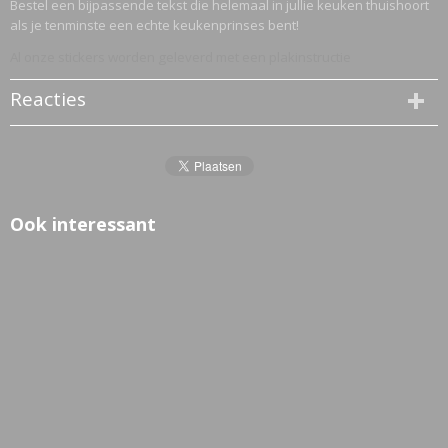
Bestel een bijpassende tekst die helemaal in jullie keuken thuishoort
als je tenminste een echte keukenprinses bent!
Al onze stickers worden geleverd met een plakinstructie
Reacties
Ook interessant