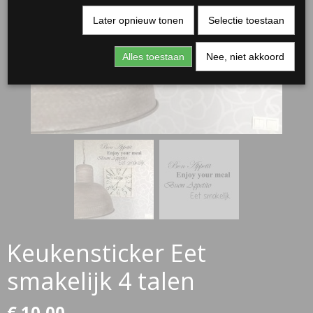
Later opnieuw tonen
Selectie toestaan
Alles toestaan
Nee, niet akkoord
RJASSEN
ES
Keukensticker Eet
smakelijk 4 talen
€ 10,00