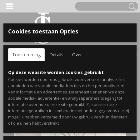
Cookies toestaan Opties
'S VOOR KINDEREN
Inloggen
Registreren
UW WINKELWAGEN
Toestemming
Details
Over
Geen producten
(0)
A, OPA & OMA.
Home
>
Webshop
>
Stickers
>
Muurstickers Keuken
>
Op deze website worden cookies gebruikt
Keukensticker Eet smakelijk 4 talen
Cookies worden door ons gebruikt voor verkeersanalyse, het
aanbieden van sociale media-functies en het personaliseren
van informatie en advertenties. Daarnaast verlenen we onze
sociale media-, advertentie- en analysepartners toegang tot
informatie over hoe u onze site gebruikt. Zij kunnen deze
informatie gebruiken in combinatie met andere gegevens die zij
mogelijk hebben verzameld door uw gebruik van hun diensten
ERDE NAAM EN GEBOORTEJAAR
of die u hen hebt verstrekt.
LTJES