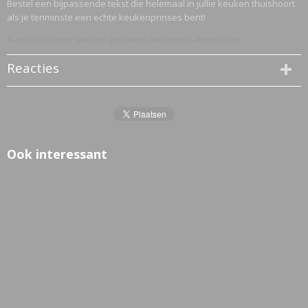
Bestel een bijpassende tekst die helemaal in jullie keuken thuishoort
als je tenminste een echte keukenprinses bent!
Al onze stickers worden geleverd met een plakinstructie
Reacties
Ook interessant