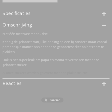
Specificaties
Productcode
Omschrijving
2864-2417
Niet één niet twee maar... drie!
Kondig de geboorte van jullie drieling op een bijzondere maar vooral
persoonlijke manier aan door deze geboortesticker op het raam te
plakken.
Ook is het super leuk om papa en mama te verrassen met deze
geboortesticker!
Al onze stickers worden geleverd met een plakinstructie
Reacties