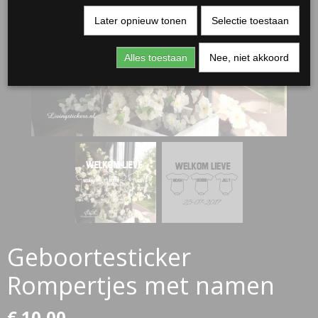
Later opnieuw tonen
Selectie toestaan
Alles toestaan
Nee, niet akkoord
RJASSEN
ES
Geboortesticker
Rompertjes met namen
€ 10,00