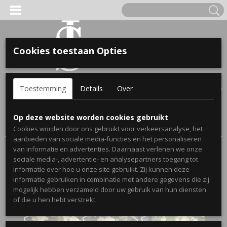
Cookies toestaan Opties
'S VOOR KINDEREN
Inloggen
Registreren
UW WINKELWAGEN
Toestemming
Details
Over
Geen producten
(0)
A, OPA & OMA.
Home
>
Webshop
>
Stickers
>
Geboortestickers
>
Op deze website worden cookies gebruikt
Geboortesticker Rompertjes met namen
Cookies worden door ons gebruikt voor verkeersanalyse, het
aanbieden van sociale media-functies en het personaliseren
van informatie en advertenties. Daarnaast verlenen we onze
sociale media-, advertentie- en analysepartners toegang tot
informatie over hoe u onze site gebruikt. Zij kunnen deze
informatie gebruiken in combinatie met andere gegevens die zij
mogelijk hebben verzameld door uw gebruik van hun diensten
ERDE NAAM EN GEBOORTEJAAR
of die u hen hebt verstrekt.
LTJES