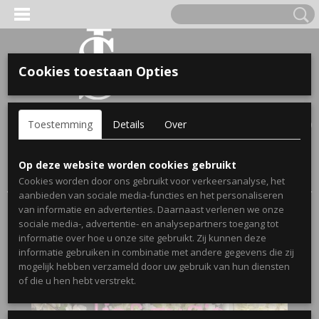
Cookies toestaan Opties
'S VOOR KINDEREN
Inloggen
Registreren
UW WINKELWAGEN
Toestemming
Details
Over
Geen producten
(0)
A, OPA & OMA.
Home
>
Webshop
>
Stickers
>
Geboortestickers
>
Op deze website worden cookies gebruikt
Geboortesticker Welkom lief zusje met naam
Cookies worden door ons gebruikt voor verkeersanalyse, het
aanbieden van sociale media-functies en het personaliseren
van informatie en advertenties. Daarnaast verlenen we onze
sociale media-, advertentie- en analysepartners toegang tot
informatie over hoe u onze site gebruikt. Zij kunnen deze
informatie gebruiken in combinatie met andere gegevens die zij
mogelijk hebben verzameld door uw gebruik van hun diensten
ERDE NAAM EN GEBOORTEJAAR
of die u hen hebt verstrekt.
LTJES