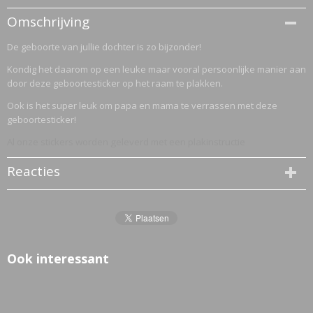
Productcode
Omschrijving
2848-1884
De geboorte van jullie dochter is zo bijzonder!
Kondig het daarom op een leuke maar vooral persoonlijke manier aan
door deze geboortesticker op het raam te plakken.
Ook is het super leuk om papa en mama te verrassen met deze
geboortesticker!
Al onze stickers worden geleverd met een plakinstructie
Reacties
Ook interessant