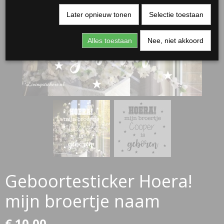
Later opnieuw tonen
Selectie toestaan
Alles toestaan
Nee, niet akkoord
RJASSEN
ES
Geboortesticker Hoera!
mijn broertje naam
€ 10,00