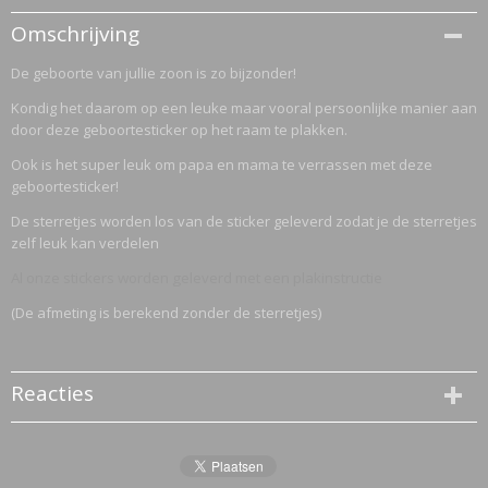
Productcode
Omschrijving
2845-1831
De geboorte van jullie zoon is zo bijzonder!
Kondig het daarom op een leuke maar vooral persoonlijke manier aan
door deze geboortesticker op het raam te plakken.
Ook is het super leuk om papa en mama te verrassen met deze
geboortesticker!
De sterretjes worden los van de sticker geleverd zodat je de sterretjes
zelf leuk kan verdelen
Al onze stickers worden geleverd met een plakinstructie
(De afmeting is berekend zonder de sterretjes)
Reacties