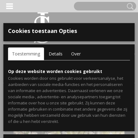
Cookies toestaan Opties
'S VOOR KINDEREN
Inloggen
Registreren
UW WINKELWAGEN
Toestemming
Details
Over
Geen producten
(0)
A, OPA & OMA.
Home
>
Webshop
>
Stickers
>
Geboortestickers
>
Op deze website worden cookies gebruikt
Geboortesticker Hoera! mijn broertje naam
Cookies worden door ons gebruikt voor verkeersanalyse, het
aanbieden van sociale media-functies en het personaliseren
van informatie en advertenties. Daarnaast verlenen we onze
sociale media-, advertentie- en analysepartners toegang tot
informatie over hoe u onze site gebruikt. Zij kunnen deze
informatie gebruiken in combinatie met andere gegevens die zij
mogelijk hebben verzameld door uw gebruik van hun diensten
ERDE NAAM EN GEBOORTEJAAR
of die u hen hebt verstrekt.
LTJES