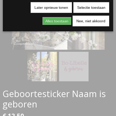
Later opnieuw tonen
Selectie toestaan
Alles toestaan
Nee, niet akkoord
RJASSEN
ES
Geboortesticker Naam is
geboren
€ 12,50