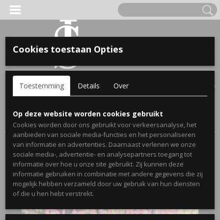
Cookies toestaan Opties
'S VOOR KINDEREN
Inloggen
Registreren
UW WINKELWAGEN
Toestemming
Details
Over
Geen producten
(0)
A, OPA & OMA.
Home
>
Webshop
>
Stickers
>
Geboortestickers
>
Op deze website worden cookies gebruikt
Geboortesticker Naam is geboren
Cookies worden door ons gebruikt voor verkeersanalyse, het
aanbieden van sociale media-functies en het personaliseren
van informatie en advertenties. Daarnaast verlenen we onze
sociale media-, advertentie- en analysepartners toegang tot
informatie over hoe u onze site gebruikt. Zij kunnen deze
informatie gebruiken in combinatie met andere gegevens die zij
mogelijk hebben verzameld door uw gebruik van hun diensten
ERDE NAAM EN GEBOORTEJAAR
of die u hen hebt verstrekt.
LTJES