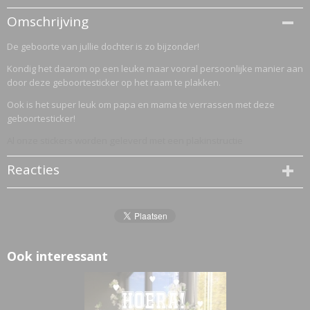
Productcode
Omschrijving
2838-1821
De geboorte van jullie dochter is zo bijzonder!
Kondig het daarom op een leuke maar vooral persoonlijke manier aan
door deze geboortesticker op het raam te plakken.
Ook is het super leuk om papa en mama te verrassen met deze
geboortesticker!
Al onze stickers worden geleverd met een plakinstructie
Reacties
Ook interessant