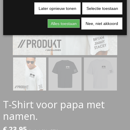
Later opnieuw tonen
Selectie toestaan
Alles toestaan
Nee, niet akkoord
RJASSEN
ES
T-Shirt voor papa met
namen.
€ 23,95