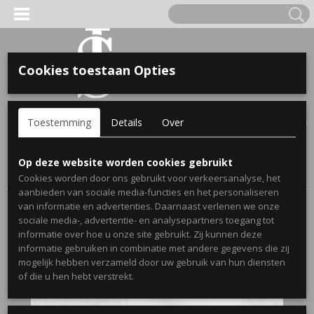
Cookies toestaan Opties
'S VOOR KINDEREN
Inloggen
Registreren
UW WINKELWAGEN
Toestemming
Details
Over
Geen producten
(0)
A, OPA & OMA.
Home
>
Webshop
>
Leuk voor Papa
> T-Shirt voor papa met
Op deze website worden cookies gebruikt
namen.
Cookies worden door ons gebruikt voor verkeersanalyse, het
aanbieden van sociale media-functies en het personaliseren
van informatie en advertenties. Daarnaast verlenen we onze
sociale media-, advertentie- en analysepartners toegang tot
informatie over hoe u onze site gebruikt. Zij kunnen deze
informatie gebruiken in combinatie met andere gegevens die zij
mogelijk hebben verzameld door uw gebruik van hun diensten
ERDE NAAM EN GEBOORTEJAAR
of die u hen hebt verstrekt.
LTJES