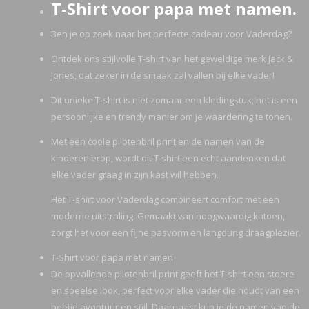
T-Shirt voor papa met namen.
Ben je op zoek naar het perfecte cadeau voor Vaderdag?
Ontdek ons stijlvolle T-shirt van het geweldige merk Jack &
Jones, dat zeker in de smaak zal vallen bij elke vader!
Dit unieke T-shirt is niet zomaar een kledingstuk; het is een
persoonlijke en trendy manier om je waardering te tonen.
Met een coole pilotenbril print en de namen van de
kinderen erop, wordt dit T-shirt een echt aandenken dat
elke vader graag in zijn kast wil hebben.
Het T-shirt voor Vaderdag combineert comfort met een
moderne uitstraling. Gemaakt van hoogwaardig katoen,
zorgt het voor een fijne pasvorm en langdurig draagplezier.
T-Shirt voor papa met namen
De opvallende pilotenbril print geeft het T-shirt een stoere
en speelse look, perfect voor elke vader die houdt van een
beetje avontuur en stijl. Daarnaast kun je de namen van de