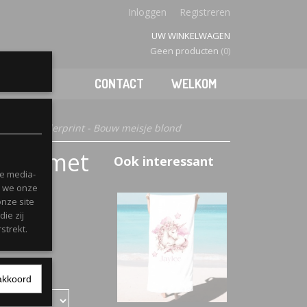
Inloggen
Registreren
UW WINKELWAGEN
Geen producten
(0)
CONTACT
WELKOM
ldige kinderprint - Bouw meisje blond
aken met
Ook interessant
le media-
Bouw
n we onze
onze site
ie zij
strekt.
akkoord