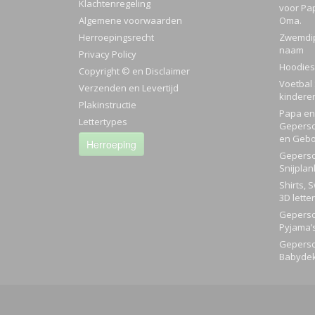
Klachtenregeling
voor Pa
Algemene voorwaarden
Oma.
Herroepingsrecht
Zwemdi
naam
Privacy Policy
Hoodies
Copyright © en Disclaimer
Voetbal 
Verzenden en Levertijd
kindere
Plakinstructie
Papa en 
Lettertypes
Geperso
en Gebo
Herroeping
Geperso
Snijplan
Shirts, 
3D lette
Geperso
Pyjama’
Geperso
Babyde