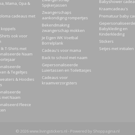
Babyshower cadea
pa, Mama, Opa &
Spijkerjassen
Kraamcadeau's
Zwangerschaps
ploma cadeaus met
Prematuur baby ca
aankondiging rompertjes
Gepersonaliseerd
Bekendmaking
 koppels
Babykleding en
zwangerschap mokken
Kinderkleding
Shirts ook voor
Je Eigen WK Voetbal
n
Stickers
Borrelplank
Ik T-Shirts met
Setjes met initialen
Cadeau's voor mama
naliseerde Naam
Back to school met naam
ortejaar
Gepersonaliseerde
naliseerde
Luiertassen en Toilettasjes
ken & Tegeltjes
Cadeaus voor
Sweaters & Hoodies
kraamverzorgsters
rs
naliseerde
s met Naam
naliseerd Fleece
ken
© 2026 www.livingstickers.nl - Powered by Shoppagina.nl