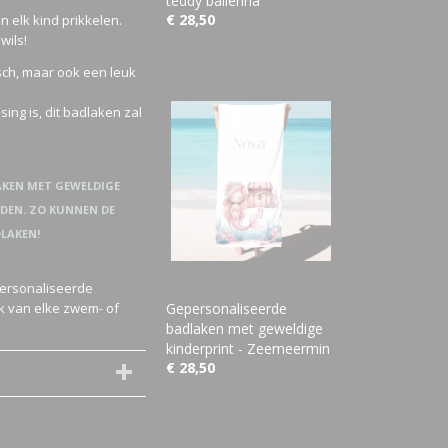
teddy ballerina
€ 28,50
n elk kind prikkelen.
wils!
sch, maar ook een leuk
ing is, dit badlaken zal
LAKEN MET GEWELDIGE
DEN. ZO KUNNEN DE
LAKEN!
personaliseerde
k van elke zwem- of
Gepersonaliseerde
badlaken met geweldige
kinderprint - Zeemeermin
€ 28,50