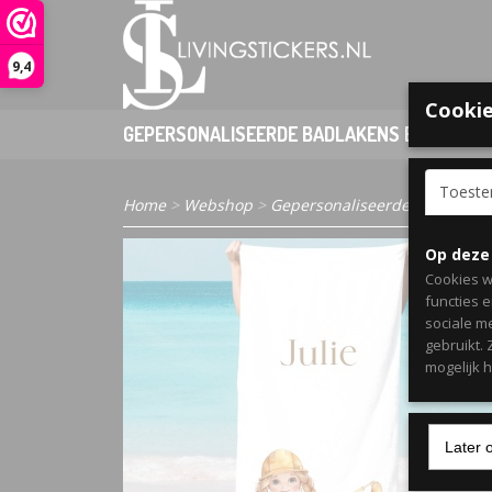
9,4
Cookie
GEPERSONALISEERDE BADLAKENS EN PONCHO
Toest
Home
>
Webshop
>
Gepersonaliseerde badlakens 
Op deze
Cookies w
functies 
sociale m
gebruikt.
mogelijk 
Later 