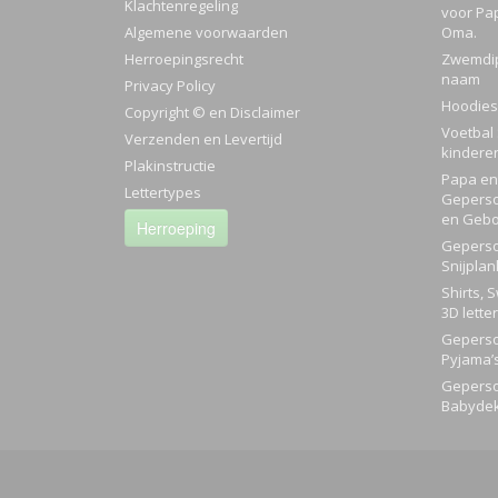
Klachtenregeling
voor Pa
Algemene voorwaarden
Oma.
Herroepingsrecht
Zwemdi
naam
Privacy Policy
Hoodies
Copyright © en Disclaimer
Voetbal 
Verzenden en Levertijd
kindere
Plakinstructie
Papa en 
Lettertypes
Geperso
en Gebo
Herroeping
Geperso
Snijplan
Shirts, 
3D lette
Geperso
Pyjama’
Geperso
Babyde