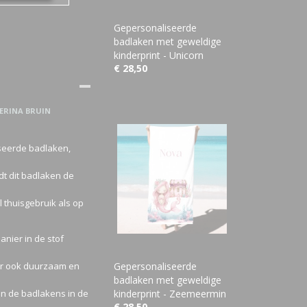
Gepersonaliseerde
badlaken met geweldige
kinderprint - Unicorn
€ 28,50
ERINA BRUIN
seerde badlaken,
dt dit badlaken de
l thuisgebruik als op
nier in de stof
maar ook duurzaam en
Gepersonaliseerde
badlaken met geweldige
n de badlakens in de
kinderprint - Zeemeermin
€ 28,50