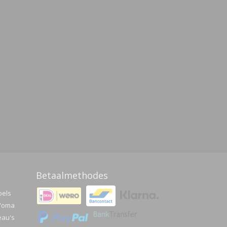
Betaalmethodes
pels
a/oma
eau's