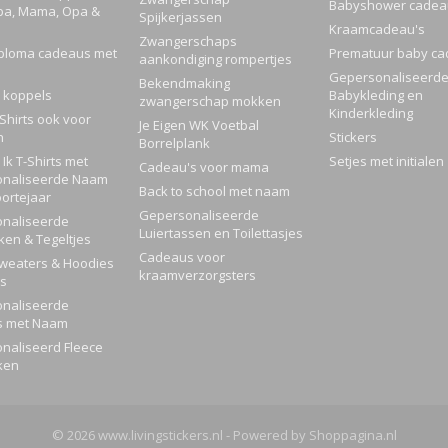
Babyshower cadea
pa, Mama, Opa &
Spijkerjassen
Kraamcadeau's
Zwangerschaps
ploma cadeaus met
Prematuur baby ca
aankondiging rompertjes
Gepersonaliseerd
Bekendmaking
 koppels
Babykleding en
zwangerschap mokken
Kinderkleding
Shirts ook voor
Je Eigen WK Voetbal
n
Stickers
Borrelplank
Ik T-Shirts met
Setjes met initialen
Cadeau's voor mama
naliseerde Naam
Back to school met naam
ortejaar
Gepersonaliseerde
naliseerde
Luiertassen en Toilettasjes
ken & Tegeltjes
Cadeaus voor
Sweaters & Hoodies
kraamverzorgsters
rs
naliseerde
s met Naam
naliseerd Fleece
ken
© 2026 www.livingstickers.nl - Powered by Shoppagina.nl