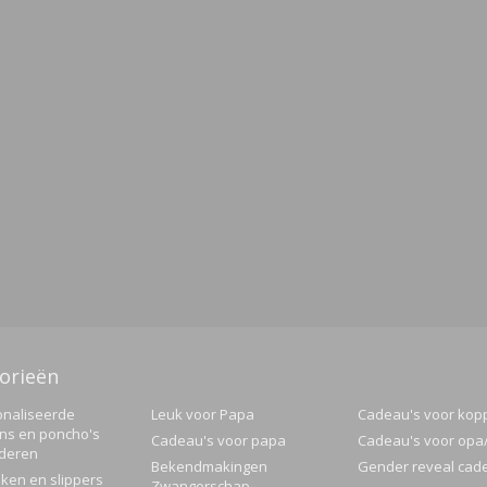
orieën
naliseerde
Leuk voor Papa
Cadeau's voor kop
ns en poncho's
Cadeau's voor papa
Cadeau's voor op
nderen
Bekendmakingen
Gender reveal cad
ken en slippers
Zwangerschap