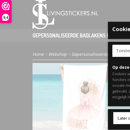
9,4
Cookie
GEPERSONALISEERDE BADLAKENS EN PONCHO
Toest
Home
>
Webshop
>
Gepersonaliseerde badlakens 
Op deze
Cookies w
functies 
sociale m
gebruikt.
mogelijk 
Later 