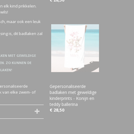
n elk kind prikkelen.
wils!
sch, maar ook een leuk
ing is, dit badlaken zal
LAKEN MET GEWELDIGE
EN. ZO KUNNEN DE
LAKEN!
personaliseerde
Gepersonaliseerde
k van elke zwem- of
badlaken met geweldige
kinderprints - Konijn en
teddy ballerina
€ 28,50