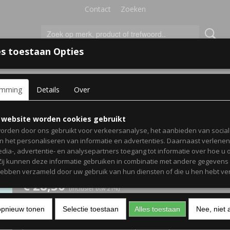
Contact
Zoeken
s toestaan Opties
'S VOOR KINDEREN
+
emming
Details
Over
en poncho's voor kinderen
> Gepersonaliseerde badlaken met gewel
Gepersonaliseerde badl
 website worden cookies gebruikt
orden door ons gebruikt voor verkeersanalyse, het aanbieden van socia
geweldige kinderprints - 
en het personaliseren van informatie en advertenties. Daarnaast verlene
edia-, advertentie- en analysepartners toegang tot informatie over hoe u 
bruin
 Zij kunnen deze informatie gebruiken in combinatie met andere gegevens d
hebben verzameld door uw gebruik van hun diensten of die u hen hebt ver
€ 28,50
(inclusief btw 21%)
Naam
Aantal
opnieuw tonen
Selectie toestaan
Alles toestaan
Nee, niet 