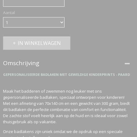
Aantal
ETTASJES
IN WINKELWAGEN
Omschrijving
GEPERSONALISEERDE BADLAKEN MET GEWELDIGE KINDERPRINTS - PAARD
Maak het badderen of zwemmen nog leuker met ons
gepersonaliseerde badlaken, speciaal ontworpen voor kinderen!
Met een afmeting van 70x140 cm en een gewicht van 300 gram, biedt
dit badlaken de perfecte combinatie van comfort en functionaliteit.
De zachte stof voelt heerlijk aan op de huid en is ideaal voor zowel
thuisgebruik als op vakantie.
ERKLEDING
Onze badlakens zijn uniek omdat we de opdruk op een speciale