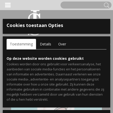
Cookies toestaan Opties
'S VOOR KINDEREN
Inloggen
Registreren
UW WINKELWAGEN
Toestemming
Details
Over
Geen producten
(0)
A, OPA & OMA.
Home
>
Webshop
>
Gepersonaliseerde badlakens en poncho's
Op deze website worden cookies gebruikt
voor kinderen
> Gepersonaliseerde badlaken met geweldige
Cookies worden door ons gebruikt voor verkeersanalyse, het
kinderprints - Paard
aanbieden van sociale media-functies en het personaliseren
van informatie en advertenties. Daarnaast verlenen we onze
sociale media-, advertentie- en analysepartners toegang tot
informatie over hoe u onze site gebruikt. Zij kunnen deze
informatie gebruiken in combinatie met andere gegevens die zij
mogelijk hebben verzameld door uw gebruik van hun diensten
ERDE NAAM EN GEBOORTEJAAR
of die u hen hebt verstrekt.
LTJES