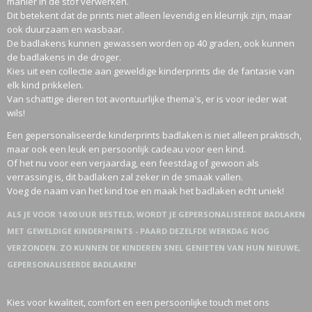
manier in de stof verwerken.
Dit betekent dat de prints niet alleen levendig en kleurrijk zijn, maar
ook duurzaam en wasbaar.
De badlakens kunnen gewassen worden op 40 graden, ook kunnen
de badlakens in de droger.
Kies uit een collectie aan geweldige kinderprints die de fantasie van
elk kind prikkelen.
Van schattige dieren tot avontuurlijke thema's, er is voor ieder wat
wils!
Een gepersonaliseerde kinderprints badlaken is niet alleen praktisch,
maar ook een leuk en persoonlijk cadeau voor een kind.
Of het nu voor een verjaardag, een feestdag of gewoon als
verrassing is, dit badlaken zal zeker in de smaak vallen.
Voeg de naam van het kind toe en maak het badlaken echt uniek!
ALS JE VOOR 14:00 UUR BESTELD, WORDT JE GEPERSONALISEERDE BADLAKEN
MET GEWELDIGE KINDERPRINTS - PAARD DEZELFDE WERKDAG NOG
VERZONDEN. ZO KUNNEN DE KINDEREN SNEL GENIETEN VAN HUN NIEUWE,
GEPERSONALISEERDE BADLAKEN!
Kies voor kwaliteit, comfort en een persoonlijke touch met ons