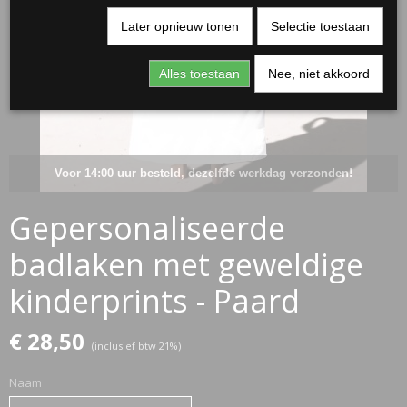
Later opnieuw tonen
Selectie toestaan
Alles toestaan
Nee, niet akkoord
Voor 14:00 uur besteld, dezelfde werkdag verzonden!
Gepersonaliseerde
RJASSEN
badlaken met geweldige
ES
kinderprints - Paard
€ 28,50
(inclusief btw 21%)
Naam