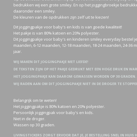
bedrukken wij een grote smiley. En op het joggingbroekje bedruk
daaronder een smiley.
De kleuren van de opdrukken zijn zelf uit te kiezen!
Dit joggingpakje voor baby's en kids is van goede kwaliteit!
Het pakje is van 80% katoen en 20% polyester.
Dit joggingpakje voor baby's en kinderen smiley everyday bestel j
maanden, 6-12 maanden, 12-18 maanden, 18-24 maanden, 24-36 ma
jaar.
WIJ MAKEN DIT JOGGINGPAKJE MET LIEFDE!
DE TEKSTEN ZIJN OP HET PAKJE GEDRUKT MET EEN HOGE DRUK EN WA
HET JOGGINGPAKJE KAN DAAROM GEWASSEN WORDEN OP 30 GRADEN.
WIJ RADEN AAN OM DIT JOGGINGPAKJE NIET IN DE DROGER TE STOPPE
Belangrijk om te weten!
Het joggingpakje is 80% katoen en 20% polyester.
Persoonlijk joggingpak voor baby's en kids.
Niet in de droger.
Wassen op 30 graden.
LIVINGSTICKERS ZORGT ERVOOR DAT JE, JE BESTELLING SNEL IN HUIS 