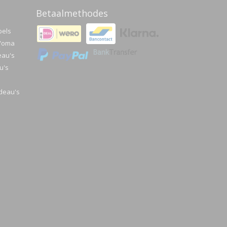
Betaalmethodes
pels
a/oma
eau's
u's
deau's
e