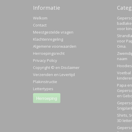
Informatie
Categ
Welkom
Geperso
badlake
Contact
voor ki
Meestgestelde vragen
Strandla
Klachtenregeling
voor Pa
Algemene voorwaarden
Oma.
Herroepingsrecht
Zwemdi
naam
Privacy Policy
Hoodies
Copyright © en Disclaimer
Voetbal 
Verzenden en Levertijd
kindere
Plakinstructie
Papa en 
Lettertypes
Geperso
en Gebo
Herroeping
Geperso
Snijplan
Shirts, 
3D lette
Geperso