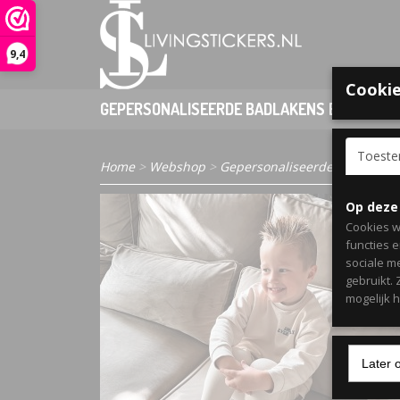
9,4
Cookie
GEPERSONALISEERDE BADLAKENS EN PONCHO
Toest
Home
>
Webshop
>
Gepersonaliseerde Babykledi
Op deze
Cookies w
functies 
sociale m
gebruikt.
mogelijk 
Later 