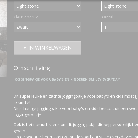
Kleur opdruk
Aantal
n!
IN WINKELWAGEN
Omschrijving
JOGGINGPAKJE VOOR BABY'S EN KINDEREN SMILEY EVERYDAY
Dit super leuke en zachte joggingpakje voor baby's en kids moet ji
je kindje!
Dit schattige joggingpakje voor baby's en kids bestaat uit een swe
joggingbroekje.
Ook is het natuurlijk leuk om dit joggingpakje die wij persoonlijk 
geven.
Op de sweater bedrukken wij op de voorkant smile everyday en o