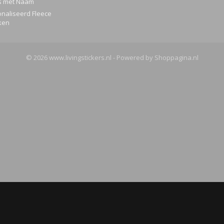
s met Naam
naliseerd Fleece
ken
© 2026 www.livingstickers.nl - Powered by Shoppagina.nl