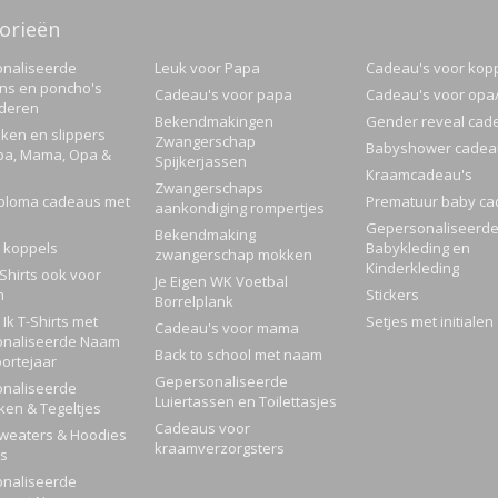
orieën
naliseerde
Leuk voor Papa
Cadeau's voor kop
ns en poncho's
Cadeau's voor papa
Cadeau's voor op
nderen
Bekendmakingen
Gender reveal cad
ken en slippers
Zwangerschap
Babyshower cadea
pa, Mama, Opa &
Spijkerjassen
Kraamcadeau's
Zwangerschaps
ploma cadeaus met
Prematuur baby ca
aankondiging rompertjes
Gepersonaliseerd
Bekendmaking
 koppels
Babykleding en
zwangerschap mokken
Kinderkleding
Shirts ook voor
Je Eigen WK Voetbal
n
Stickers
Borrelplank
Ik T-Shirts met
Setjes met initialen
Cadeau's voor mama
naliseerde Naam
Back to school met naam
ortejaar
Gepersonaliseerde
naliseerde
Luiertassen en Toilettasjes
ken & Tegeltjes
Cadeaus voor
Sweaters & Hoodies
kraamverzorgsters
rs
naliseerde