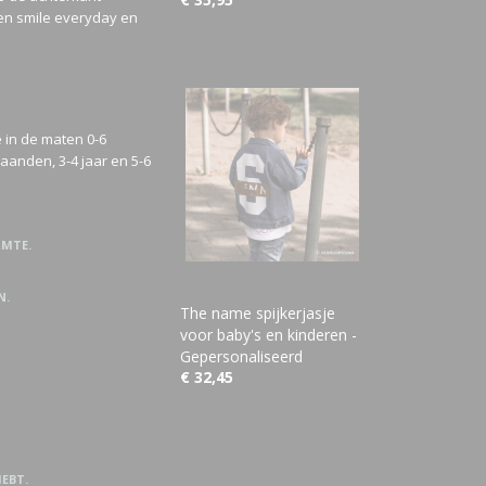
ken smile everyday en
e in de maten 0-6
anden, 3-4 jaar en 5-6
RMTE.
N.
The name spijkerjasje
voor baby's en kinderen -
Gepersonaliseerd
€ 32,45
HEBT.