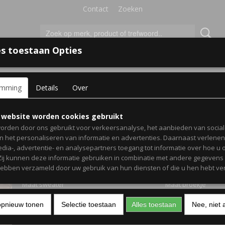
Contact
Zoeken
s toestaan Opties
'S VOOR KINDEREN
+
emming
Details
Over
ng en Kinderkleding
>
Jongens 56 t/m 110
> Joggingpakje voor baby
Joggingpakje voor baby's
 website worden cookies gebruikt
orden door ons gebruikt voor verkeersanalyse, het aanbieden van socia
kinderen smiley everyda
en het personaliseren van informatie en advertenties. Daarnaast verlene
edia-, advertentie- en analysepartners toegang tot informatie over hoe u 
 Zij kunnen deze informatie gebruiken in combinatie met andere gegevens d
€ 34,99
(inclusief btw 21%)
hebben verzameld door uw gebruik van hun diensten of die u hen hebt ver
Maat sweater
Maat broekje
opnieuw tonen
Selectie toestaan
Alles toestaan
Nee, niet 
Kleur sweater
Kleur broekje