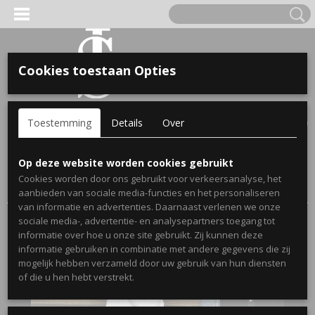
Cookies toestaan Opties
'S VOOR KINDEREN
Inloggen
Registreren
UW WINKELWAGEN
Toestemming
Details
Over
Geen producten
(0)
A, OPA & OMA.
Home
>
Webshop
>
Gepersonaliseerde Babykleding en
Op deze website worden cookies gebruikt
Kinderkleding
>
Jongens 56 t/m 110
> The name hoodie voor
Cookies worden door ons gebruikt voor verkeersanalyse, het
kinderen - Gepersonaliseerd
aanbieden van sociale media-functies en het personaliseren
van informatie en advertenties. Daarnaast verlenen we onze
sociale media-, advertentie- en analysepartners toegang tot
informatie over hoe u onze site gebruikt. Zij kunnen deze
informatie gebruiken in combinatie met andere gegevens die zij
mogelijk hebben verzameld door uw gebruik van hun diensten
ERDE NAAM EN GEBOORTEJAAR
of die u hen hebt verstrekt.
LTJES