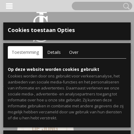
Cookies toestaan Opties
'S VOOR KINDEREN
Inloggen
Registreren
UW WINKELWAGEN
Toestemming
Details
Over
Geen producten
(0)
A, OPA & OMA.
Home
>
Webshop
>
Cadeau's voor papa
> Matching hoodies
Op deze website worden cookies gebruikt
voor vader en kind met achternaam en geboortejaar -
Cookies worden door ons gebruikt voor verkeersanalyse, het
Gepersonaliseerd cadeau voor papa
aanbieden van sociale media-functies en het personaliseren
van informatie en advertenties. Daarnaast verlenen we onze
sociale media-, advertentie- en analysepartners toegang tot
informatie over hoe u onze site gebruikt. Zij kunnen deze
informatie gebruiken in combinatie met andere gegevens die zij
mogelijk hebben verzameld door uw gebruik van hun diensten
ERDE NAAM EN GEBOORTEJAAR
of die u hen hebt verstrekt.
LTJES