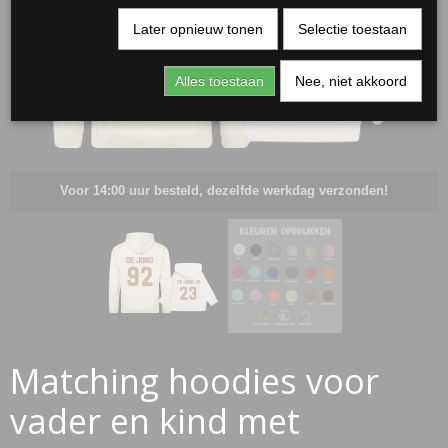
Later opnieuw tonen
Selectie toestaan
Alles toestaan
Nee, niet akkoord
Voor 14:00 uur besteld, dezelfde werkdag verzonden!
RJASSEN
ES
Matching hoodies voor
vader en kind met