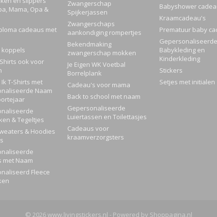
ken en slippers
Zwangerschap
Babyshower cadea
pa, Mama, Opa &
Spijkerjassen
Kraamcadeau's
Zwangerschaps
ploma cadeaus met
Prematuur baby ca
aankondiging rompertjes
Gepersonaliseerd
Bekendmaking
 koppels
Babykleding en
zwangerschap mokken
Kinderkleding
Shirts ook voor
Je Eigen WK Voetbal
n
Stickers
Borrelplank
Ik T-Shirts met
Setjes met initialen
Cadeau's voor mama
naliseerde Naam
Back to school met naam
ortejaar
Gepersonaliseerde
naliseerde
Luiertassen en Toilettasjes
ken & Tegeltjes
Cadeaus voor
Sweaters & Hoodies
kraamverzorgsters
rs
naliseerde
s met Naam
naliseerd Fleece
ken
© 2026 www.livingstickers.nl - Powered by Shoppagina.nl