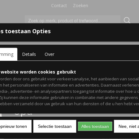
Contact
Zoeken
s toestaan Opties
'S VOOR KINDEREN
+
emming
Details
Over
n hoodie opa van met naam/namen kleinkinderen - Gepersonalise
Heren hoodie opa van m
 website worden cookies gebruikt
orden door ons gebruikt voor verkeersanalyse, het aanbieden van socia
naam/namen kleinkinder
en het personaliseren van informatie en advertenties. Daarnaast verlene
edia-, advertentie- en analysepartners toegang tot informatie over hoe u 
Gepersonaliseerd cadea
 Zij kunnen deze informatie gebruiken in combinatie met andere gegevens d
hebben verzameld door uw gebruik van hun diensten of die u hen hebt ver
opa
€ 27,95
opnieuw tonen
Selectie toestaan
(inclusief btw 21%)
Alles toestaan
Nee, niet 
Maat
Naam/Namen klein