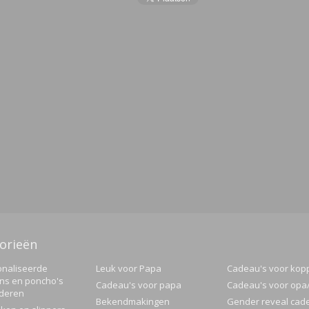
orieën
naliseerde
Leuk voor Papa
Cadeau's voor kop
ns en poncho's
Cadeau's voor papa
Cadeau's voor op
nderen
Bekendmakingen
Gender reveal cad