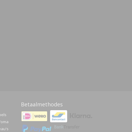
Betaalmethodes
pels
a/oma
eau's