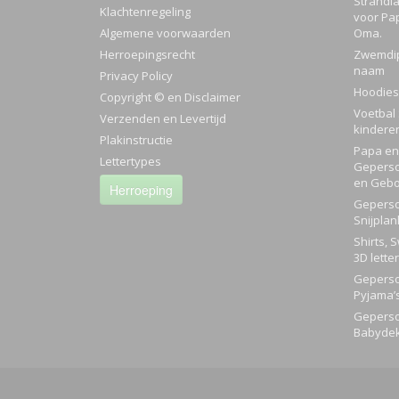
Strandla
Klachtenregeling
voor Pa
Algemene voorwaarden
Oma.
Herroepingsrecht
Zwemdi
naam
Privacy Policy
Hoodies
Copyright © en Disclaimer
Voetbal 
Verzenden en Levertijd
kindere
Plakinstructie
Papa en 
Lettertypes
Geperso
en Gebo
Herroeping
Geperso
Snijplan
Shirts, 
3D lette
Geperso
Pyjama’
Geperso
Babyde