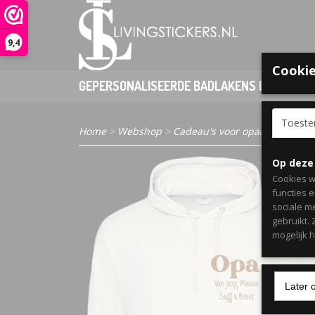
9,4
Cookie
GEPERSONALISEERDE BADLAKENS EN PONCHO
Toest
Home
>
Webshop
>
Cadeau's voor opa/oma
> Here
Op deze
Cookies w
functies 
sociale m
gebruikt.
mogelijk 
Later 