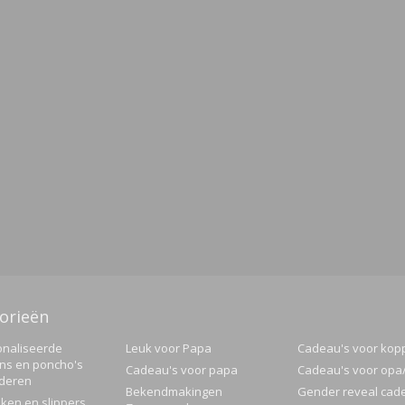
orieën
naliseerde
Leuk voor Papa
Cadeau's voor kop
ns en poncho's
Cadeau's voor papa
Cadeau's voor op
nderen
Bekendmakingen
Gender reveal cad
ken en slippers