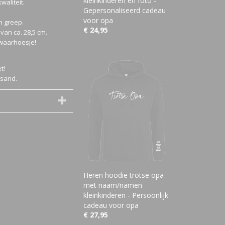
kleinkinderen en foto -
waliteit.
Gepersonaliseerd cadeau
voor opa
n greep.
€ 24,95
van ca. 28,5 cm.
ewaarhoesje!
t!
 sand.
Heren hoodie trotse opa
met naam/namen
kleinkinderen - Persoonlijk
cadeau voor opa
€ 27,95