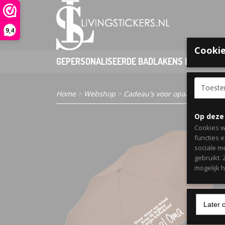
9,4
Cookie
GEPERSONALISEERDE BADLAKENS EN PONCHO
Toest
Home
>
Webshop
>
Cadeau's voor opa/oma
> Para
Op deze
Cookies w
functies 
sociale m
gebruikt.
mogelijk 
Later 