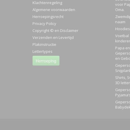
Klachtenregeling
voor Pa
Algemene voorwaarden
Oma.
Herroepingsrecht
Zwemdi
naam
Privacy Policy
Hoodies
Copyright © en Disclaimer
Voetbal 
Verzenden en Levertijd
kindere
Plakinstructie
Papa en 
Lettertypes
Geperso
en Gebo
Herroeping
Geperso
Snijplan
Shirts, 
3D lette
Geperso
Pyjama’
Geperso
Babyde