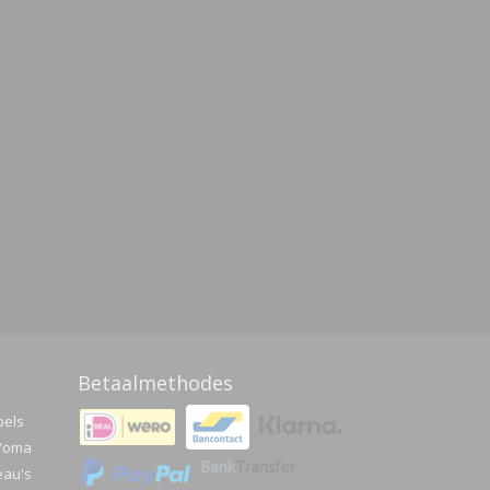
Betaalmethodes
pels
a/oma
eau's