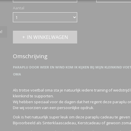
Aantal
n!
IN WINKELWAGEN
Omschrijving
PARAPLU DOOR WEER EN WIND KOM IK KIJKEN BIJ MIJN KLEINKIND VO
OMA
Als trotse voetbal oma sta je natuurlijk iedere training of wedstrijd
kleinkind te supporten.
Wij hebben speciaal voor de dagen dat het regent deze paraplu 
Die wij voorzien van een persoonlijke opdruk.
Ook is het natuurlijk super leuk om deze paraplu cadeau te geve
Bijvoorbeeld als Sinterklaascadeau, Kerstcadeau of gewoon zoma