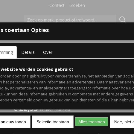
Contact
Zoeken
s toestaan Opties
'S VOOR KINDEREN
+
emming
Details
Over
plu door weer en wind kom ik kijken bij mijn kleinkind voetbal om
Paraplu door weer en wi
 website worden cookies gebruikt
orden door ons gebruikt voor verkeersanalyse, het aanbieden van socia
kijken bij mijn kleinkind 
en het personaliseren van informatie en advertenties. Daarnaast verlene
edia-, advertentie- en analysepartners toegang tot informatie over hoe u 
oma - Cadeau voor oma
 Zij kunnen deze informatie gebruiken in combinatie met andere gegevens d
hebben verzameld door uw gebruik van hun diensten of die u hen hebt ver
€ 22,95
(inclusief btw 21%)
Kleur tekst
Kleur paraplu
opnieuw tonen
Selectie toestaan
Alles toestaan
Nee, niet 