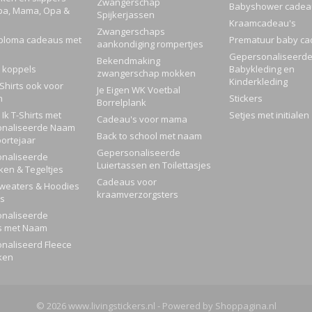
Zwangerschap
Babyshower cadea
pa, Mama, Opa &
Spijkerjassen
Kraamcadeau's
Zwangerschaps
ploma cadeaus met
Prematuur baby ca
aankondiging rompertjes
Gepersonaliseerd
Bekendmaking
 koppels
Babykleding en
zwangerschap mokken
Kinderkleding
Shirts ook voor
Je Eigen WK Voetbal
n
Stickers
Borrelplank
Ik T-Shirts met
Setjes met initialen
Cadeau's voor mama
naliseerde Naam
Back to school met naam
ortejaar
Gepersonaliseerde
naliseerde
Luiertassen en Toilettasjes
ken & Tegeltjes
Cadeaus voor
Sweaters & Hoodies
kraamverzorgsters
rs
naliseerde
s met Naam
naliseerd Fleece
ken
© 2026 www.livingstickers.nl - Powered by Shoppagina.nl