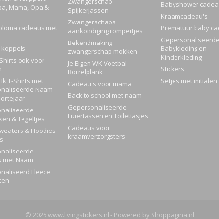
Zwangerschap
Babyshower cadea
pa, Mama, Opa &
Spijkerjassen
Kraamcadeau's
Zwangerschaps
ploma cadeaus met
Prematuur baby ca
aankondiging rompertjes
Gepersonaliseerd
Bekendmaking
 koppels
Babykleding en
zwangerschap mokken
Kinderkleding
Shirts ook voor
Je Eigen WK Voetbal
n
Stickers
Borrelplank
Ik T-Shirts met
Setjes met initialen
Cadeau's voor mama
naliseerde Naam
Back to school met naam
ortejaar
Gepersonaliseerde
naliseerde
Luiertassen en Toilettasjes
ken & Tegeltjes
Cadeaus voor
Sweaters & Hoodies
kraamverzorgsters
rs
naliseerde
s met Naam
naliseerd Fleece
ken
© 2026 www.livingstickers.nl - Powered by Shoppagina.nl