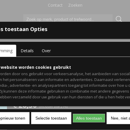
Contact
Zoeken
s toestaan Opties
'S VOOR KINDEREN
+
emming
Details
Over
aken voor opa - Gepersonaliseerd met naam of namen kleinkinde
Badlaken voor opa -
 website worden cookies gebruikt
orden door ons gebruikt voor verkeersanalyse, het aanbieden van socia
Gepersonaliseerd met n
en het personaliseren van informatie en advertenties. Daarnaast verlene
edia-, advertentie- en analysepartners toegang tot informatie over hoe u 
namen kleinkinderen
 Zij kunnen deze informatie gebruiken in combinatie met andere gegevens d
hebben verzameld door uw gebruik van hun diensten of die u hen hebt ver
€ 28,50
(inclusief btw 21%)
Kleur tekst
Naam/Namen klein
opnieuw tonen
Selectie toestaan
Alles toestaan
Nee, niet 