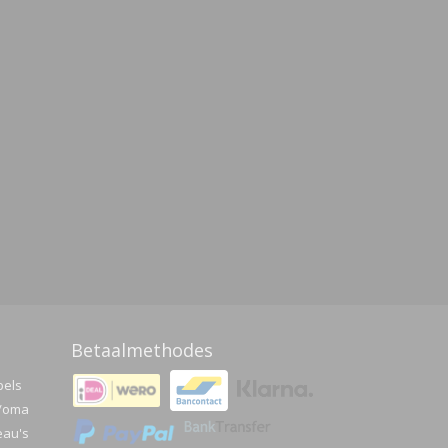
Betaalmethodes
pels
a/oma
eau's