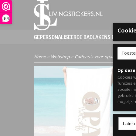
9,4
Cookie
GEPERSONALISEERDE BADLAKENS EN PONCHO
Toest
Home
>
Webshop
>
Cadeau's voor opa/oma
> Badl
Op deze
Cookies w
functies 
sociale m
gebruikt.
mogelijk 
Later 