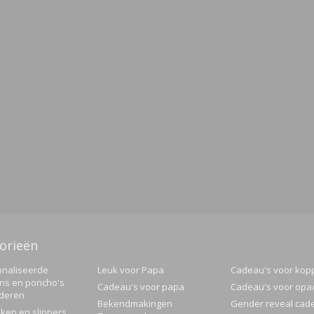
orieën
naliseerde
Leuk voor Papa
Cadeau's voor kop
ns en poncho's
Cadeau's voor papa
Cadeau's voor op
nderen
Bekendmakingen
Gender reveal cad
ken en slippers