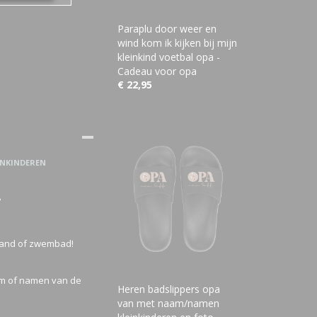
Paraplu door weer en
wind kom ik kijken bij mijn
kleinkind voetbal opa -
Cadeau voor opa
€ 22,95
INKINDEREN
?
trand of zwembad!
am of namen van de
Heren badslippers opa
van met naam/namen