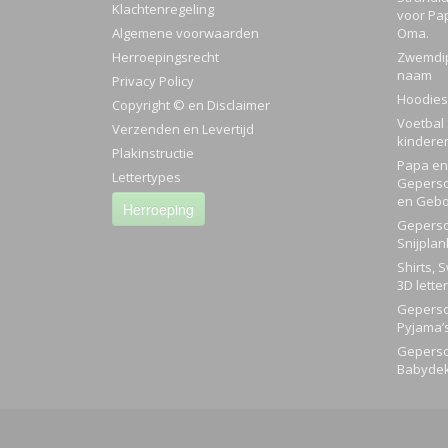
Klachtenregeling
voor Pa
Algemene voorwaarden
Oma.
Herroepingsrecht
Zwemdi
naam
Privacy Policy
Hoodies
Copyright © en Disclaimer
Voetbal 
Verzenden en Levertijd
kindere
Plakinstructie
Papa en 
Lettertypes
Geperso
en Gebo
Herroeping
Geperso
Snijplan
Shirts, 
3D lette
Geperso
Pyjama’
Geperso
Babyde