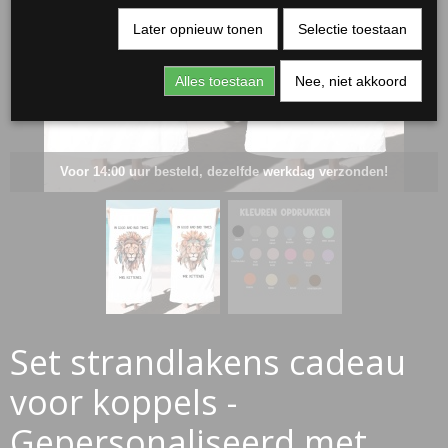
Later opnieuw tonen
Selectie toestaan
Alles toestaan
Nee, niet akkoord
Voor 14:00 uur besteld, dezelfde werkdag verzonden!
RJASSEN
ES
Set strandlakens cadeau
voor koppels -
Gepersonaliseerd met