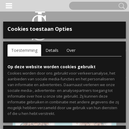
Cookies toestaan Opties
'S VOOR KINDEREN
Inloggen
Registreren
UW WINKELWAGEN
Toestemming
Details
Over
Geen producten
(0)
A, OPA & OMA.
Home
>
Webshop
>
Cadeau's voor koppels
> Set strandlakens
Op deze website worden cookies gebruikt
cadeau voor koppels - Gepersonaliseerd met achternaam
Cookies worden door ons gebruikt voor verkeersanalyse, het
aanbieden van sociale media-functies en het personaliseren
van informatie en advertenties. Daarnaast verlenen we onze
sociale media-, advertentie- en analysepartners toegang tot
informatie over hoe u onze site gebruikt. Zij kunnen deze
informatie gebruiken in combinatie met andere gegevens die zij
mogelijk hebben verzameld door uw gebruik van hun diensten
ERDE NAAM EN GEBOORTEJAAR
of die u hen hebt verstrekt.
LTJES