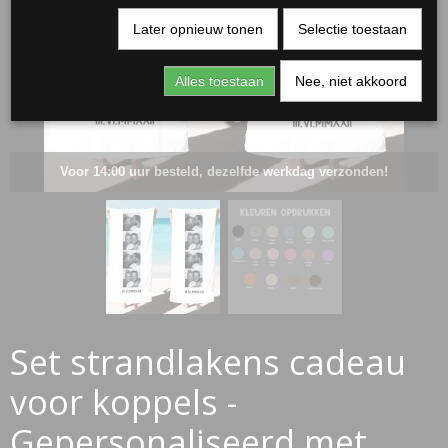
Later opnieuw tonen
Selectie toestaan
Alles toestaan
Nee, niet akkoord
Voor 14:00 uur besteld, dezelfde werkdag verzonden!
RJASSEN
ES
Set strandlakens cadeau
voor koppels -
Gepersonaliseerd met