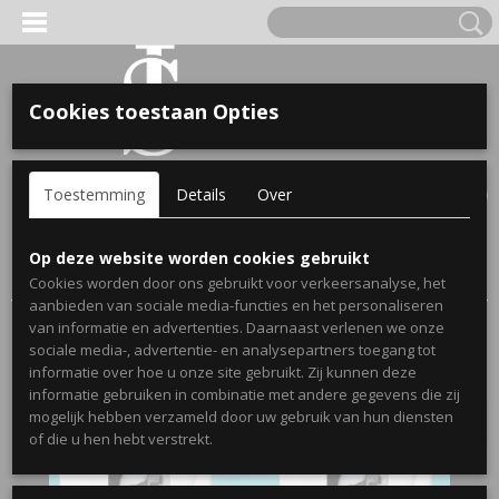
Cookies toestaan Opties
'S VOOR KINDEREN
Inloggen
Registreren
UW WINKELWAGEN
Toestemming
Details
Over
Geen producten
(0)
A, OPA & OMA.
Home
>
Webshop
>
Cadeau's voor koppels
> Set strandlakens
Op deze website worden cookies gebruikt
cadeau voor koppels - Gepersonaliseerd met datum en foto's
Cookies worden door ons gebruikt voor verkeersanalyse, het
aanbieden van sociale media-functies en het personaliseren
van informatie en advertenties. Daarnaast verlenen we onze
MET FOTO'S
sociale media-, advertentie- en analysepartners toegang tot
informatie over hoe u onze site gebruikt. Zij kunnen deze
informatie gebruiken in combinatie met andere gegevens die zij
mogelijk hebben verzameld door uw gebruik van hun diensten
ERDE NAAM EN GEBOORTEJAAR
of die u hen hebt verstrekt.
LTJES