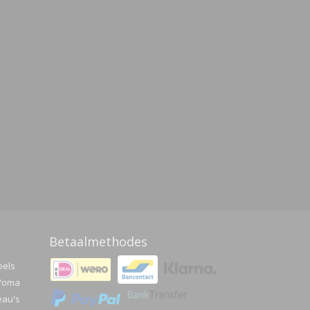
Betaalmethodes
pels
a/oma
eau's