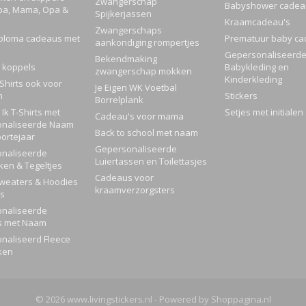
Zwangerschap
Babyshower cadea
pa, Mama, Opa &
Spijkerjassen
Kraamcadeau's
Zwangerschaps
ploma cadeaus met
Prematuur baby ca
aankondiging rompertjes
Gepersonaliseerd
Bekendmaking
 koppels
Babykleding en
zwangerschap mokken
Kinderkleding
Shirts ook voor
Je Eigen WK Voetbal
n
Stickers
Borrelplank
Ik T-Shirts met
Setjes met initialen
Cadeau's voor mama
naliseerde Naam
Back to school met naam
ortejaar
Gepersonaliseerde
naliseerde
Luiertassen en Toilettasjes
ken & Tegeltjes
Cadeaus voor
Sweaters & Hoodies
kraamverzorgsters
rs
naliseerde
s met Naam
naliseerd Fleece
ken
© 2026 www.livingstickers.nl - Powered by Shoppagina.nl