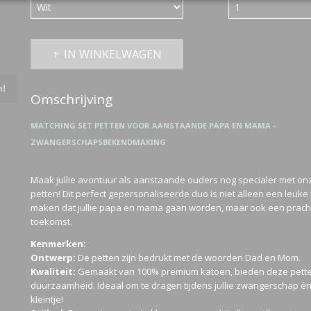
IN WINKELWAGEN
n!
Omschrijving
MATCHING SET PETTEN VOOR AANSTAANDE PAPA EN MAMA -
ZWANGERSCHAPSBEKENDMAKING
Maak jullie avontuur als aanstaande ouders nog specialer met onze
petten! Dit perfect gepersonaliseerde duo is niet alleen een leuk
maken dat jullie papa en mama gaan worden, maar ook een pracht
toekomst.
Kenmerken:
Ontwerp:
De petten zijn bedrukt met de woorden Dad en Mom.
Kwaliteit:
Gemaakt van 100% premium katoen, bieden deze pette
duurzaamheid. Ideaal om te dragen tijdens jullie zwangerschap én 
kleintje!