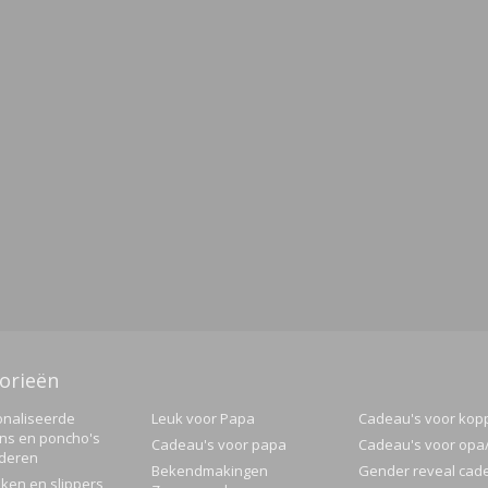
orieën
naliseerde
Leuk voor Papa
Cadeau's voor kop
ns en poncho's
Cadeau's voor papa
Cadeau's voor op
nderen
Bekendmakingen
Gender reveal cad
ken en slippers