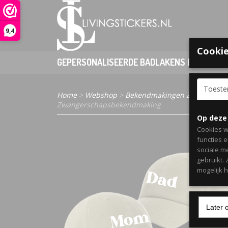
9,4
Cookie
GEPERSONALISEERDE BADLAKENS EN PONCHO
Toest
Home
>
Webshop
>
Bekendmakingen Zwangerscha
Zwangerschapsbekendmaking
Op deze
Cookies w
functies 
sociale m
gebruikt.
mogelijk 
Later 