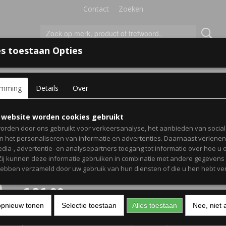
Contact
Zoeken
s toestaan Opties
'S VOOR KINDEREN
+
emming
Details
Over
p Spijkerjassen
>
Bekendmaking Papa/Mama
> Matching set pett
 website worden cookies gebruikt
Matching set petten voor
orden door ons gebruikt voor verkeersanalyse, het aanbieden van socia
en het personaliseren van informatie en advertenties. Daarnaast verlene
aanstaande Papa en Ma
edia-, advertentie- en analysepartners toegang tot informatie over hoe u 
 Zij kunnen deze informatie gebruiken in combinatie met andere gegevens d
Zwangerschapsbekendm
hebben verzameld door uw gebruik van hun diensten of die u hen hebt ver
€ 36,99
(inclusief btw 21%)
opnieuw tonen
Selectie toestaan
Alles toestaan
Nee, niet 
Kleur tekst
Aantal