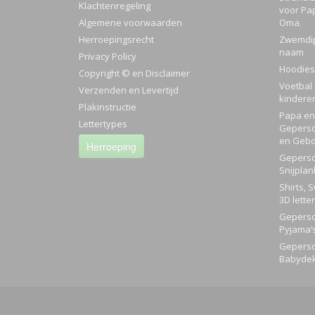
Klachtenregeling
voor Pa
Algemene voorwaarden
Oma.
Herroepingsrecht
Zwemdi
naam
Privacy Policy
Hoodies
Copyright © en Disclaimer
Voetbal 
Verzenden en Levertijd
kindere
Plakinstructie
Papa en 
Lettertypes
Geperso
en Gebo
Herroeping
Geperso
Snijplan
Shirts, 
3D lette
Geperso
Pyjama’
Geperso
Babyde