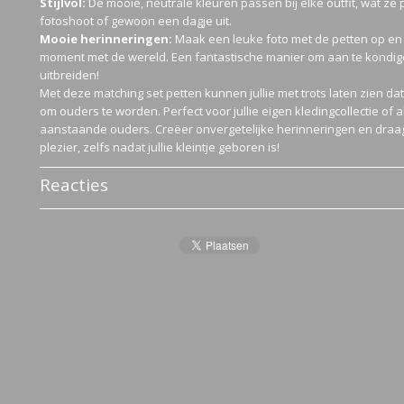
Stijlvol:
De mooie, neutrale kleuren passen bij elke outfit, wat ze
fotoshoot of gewoon een dagje uit.
Mooie herinneringen:
Maak een leuke foto met de petten op en 
moment met de wereld. Een fantastische manier om aan te kondigen
uitbreiden!
Met deze matching set petten kunnen jullie met trots laten zien dat 
om ouders te worden. Perfect voor jullie eigen kledingcollectie of 
aanstaande ouders. Creëer onvergetelijke herinneringen en draag
plezier, zelfs nadat jullie kleintje geboren is!
Reacties