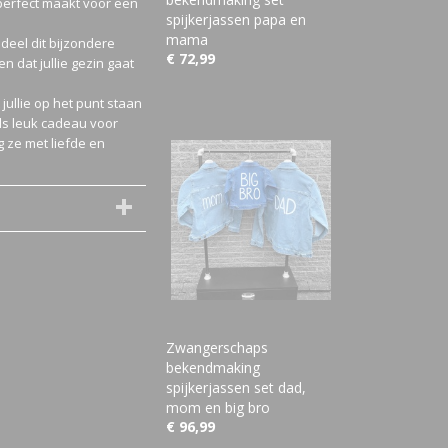
 perfect maakt voor een
spijkerjassen papa en
mama
deel dit bijzondere
€ 72,99
 dat jullie gezin gaat
jullie op het punt staan
als leuk cadeau voor
 ze met liefde en
Zwangerschaps
bekendmaking
spijkerjassen set dad,
mom en big bro
€ 96,99