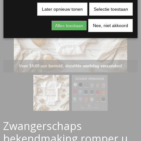
Later opnieuw tonen
Selectie toestaan
Alles toestaan
Nee, niet akkoord
Voor 14:00 uur besteld, dezelfde werkdag verzonden!
RJASSEN
ES
Zwangerschaps
bekendmaking romper u