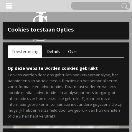
Cookies toestaan Opties
'S VOOR KINDEREN
Inloggen
Registreren
UW WINKELWAGEN
Toestemming
Details
Over
Geen producten
(0)
A, OPA & OMA.
Home
>
Webshop
>
Bekendmakingen Zwangerschap
Op deze website worden cookies gebruikt
Spijkerjassen
>
Bekendmaking Opa/Oma
>
Bekendmaking
Cookies worden door ons gebruikt voor verkeersanalyse, het
Overgroot oma/Overgroot opa
> Zwangerschaps bekendmaking
aanbieden van sociale media-functies en het personaliseren
romper u krijgt de mooiste titel namelijk overgrootoma
van informatie en advertenties. Daarnaast verlenen we onze
sociale media-, advertentie- en analysepartners toegang tot
informatie over hoe u onze site gebruikt. Zij kunnen deze
informatie gebruiken in combinatie met andere gegevens die zij
mogelijk hebben verzameld door uw gebruik van hun diensten
ERDE NAAM EN GEBOORTEJAAR
of die u hen hebt verstrekt.
LTJES