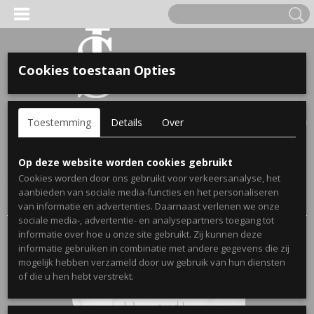
Cookies toestaan Opties
'S VOOR KINDEREN
Inloggen
Registreren
UW WINKELWAGEN
Toestemming
Details
Over
Geen producten
(0)
A, OPA & OMA.
Home
>
Webshop
>
Bekendmakingen Zwangerschap
Op deze website worden cookies gebruikt
Spijkerjassen
>
Bekendmaking Opa/Oma
>
Bekendmaking
Cookies worden door ons gebruikt voor verkeersanalyse, het
Overgroot oma/Overgroot opa
> Zwangerschaps bekendmaking
aanbieden van sociale media-functies en het personaliseren
romper u wordt overgrootopa
van informatie en advertenties. Daarnaast verlenen we onze
sociale media-, advertentie- en analysepartners toegang tot
informatie over hoe u onze site gebruikt. Zij kunnen deze
informatie gebruiken in combinatie met andere gegevens die zij
mogelijk hebben verzameld door uw gebruik van hun diensten
ERDE NAAM EN GEBOORTEJAAR
of die u hen hebt verstrekt.
LTJES