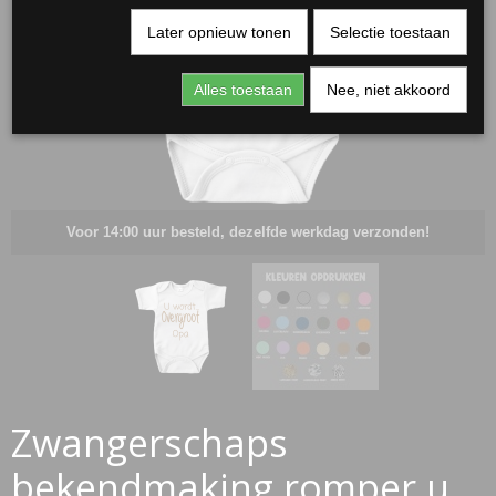
Later opnieuw tonen
Selectie toestaan
Alles toestaan
Nee, niet akkoord
Voor 14:00 uur besteld, dezelfde werkdag verzonden!
RJASSEN
ES
Zwangerschaps
bekendmaking romper u