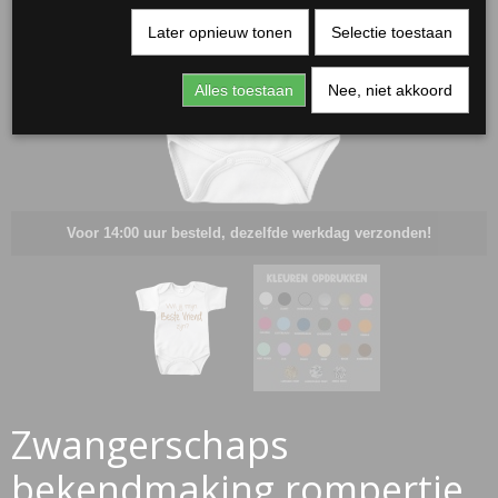
Later opnieuw tonen
Selectie toestaan
Alles toestaan
Nee, niet akkoord
Voor 14:00 uur besteld, dezelfde werkdag verzonden!
RJASSEN
ES
Zwangerschaps
bekendmaking rompertje