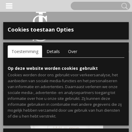
Cookies toestaan Opties
'S VOOR KINDEREN
Inloggen
Registreren
UW WINKELWAGEN
Toestemming
Details
Over
Geen producten
(0)
A, OPA & OMA.
Home
>
Webshop
>
Bekendmakingen Zwangerschap
Op deze website worden cookies gebruikt
Spijkerjassen
>
Bekendmaking Beste vriend/Beste vriendin
>
Cookies worden door ons gebruikt voor verkeersanalyse, het
Zwangerschaps bekendmaking rompertje wil jij mijn beste
aanbieden van sociale media-functies en het personaliseren
vriend zijn
van informatie en advertenties. Daarnaast verlenen we onze
sociale media-, advertentie- en analysepartners toegang tot
informatie over hoe u onze site gebruikt. Zij kunnen deze
informatie gebruiken in combinatie met andere gegevens die zij
mogelijk hebben verzameld door uw gebruik van hun diensten
ERDE NAAM EN GEBOORTEJAAR
of die u hen hebt verstrekt.
LTJES