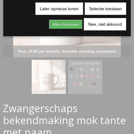
Later opnieuw tonen
Selectie toestaan
Alles toestaan
Nee, niet akkoord
Voor 14:00 uur besteld, dezelfde werkdag verzonden!
RJASSEN
ES
Zwangerschaps
bekendmaking mok tante
met naam