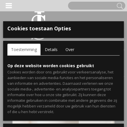
Cookies toestaan Opties
'S VOOR KINDEREN
Inloggen
Registreren
UW WINKELWAGEN
Toestemming
Details
Over
Geen producten
(0)
A, OPA & OMA.
Home
>
Webshop
>
Bekendmaking zwangerschap mokken
>
Op deze website worden cookies gebruikt
Zwangerschaps bekendmaking mok tante met naam
Cookies worden door ons gebruikt voor verkeersanalyse, het
aanbieden van sociale media-functies en het personaliseren
van informatie en advertenties. Daarnaast verlenen we onze
sociale media-, advertentie- en analysepartners toegang tot
informatie over hoe u onze site gebruikt. Zij kunnen deze
informatie gebruiken in combinatie met andere gegevens die zij
mogelijk hebben verzameld door uw gebruik van hun diensten
ERDE NAAM EN GEBOORTEJAAR
of die u hen hebt verstrekt.
LTJES