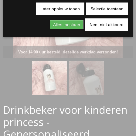
Later opnieuw tonen
Selectie toestaan
Alles toestaan
Nee, niet akkoord
Voor 14:00 uur besteld, dezelfde werkdag verzonden!
RJASSEN
ES
Drinkbeker voor kinderen
princess -
Gepersonaliseerd