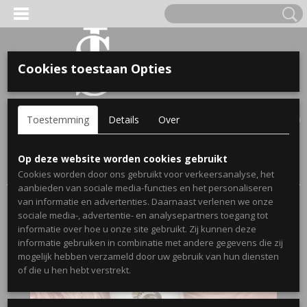
Cookies toestaan Opties
'S VOOR KINDEREN
Inloggen
Registreren
UW WINKELWAGEN
Toestemming
Details
Over
Geen producten
(0)
A, OPA & OMA.
Home
>
Webshop
>
Back to school met naam
> Drinkbeker voor
Op deze website worden cookies gebruikt
kinderen princess - Gepersonaliseerd
Cookies worden door ons gebruikt voor verkeersanalyse, het
aanbieden van sociale media-functies en het personaliseren
van informatie en advertenties. Daarnaast verlenen we onze
sociale media-, advertentie- en analysepartners toegang tot
informatie over hoe u onze site gebruikt. Zij kunnen deze
informatie gebruiken in combinatie met andere gegevens die zij
mogelijk hebben verzameld door uw gebruik van hun diensten
ERDE NAAM EN GEBOORTEJAAR
of die u hen hebt verstrekt.
LTJES