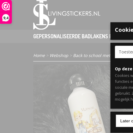
9,4
Cookie
GEPERSONALISEERDE BADLAKENS EN PONCHO
Toest
Home
>
Webshop
>
Back to school met naam
> Dr
Op deze
Cookies w
functies 
sociale m
gebruikt.
mogelijk 
Later 