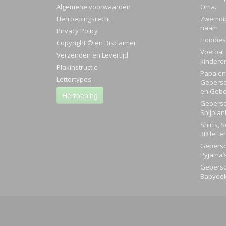
Algemene voorwaarden
Oma.
Herroepingsrecht
Zwemdi
naam
Privacy Policy
Hoodies
Copyright © en Disclaimer
Voetbal 
Verzenden en Levertijd
kindere
Plakinstructie
Papa en 
Lettertypes
Geperso
en Gebo
Herroeping
Geperso
Snijplan
Shirts, 
3D lette
Geperso
Pyjama’
Geperso
Babyde