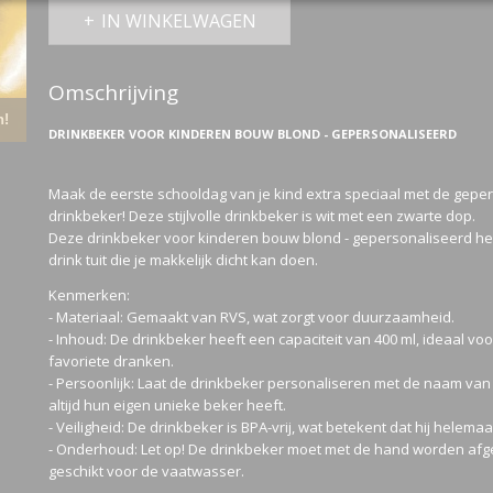
IN WINKELWAGEN
Omschrijving
n!
DRINKBEKER VOOR KINDEREN BOUW BLOND - GEPERSONALISEERD
Maak de eerste schooldag van je kind extra speciaal met de gepe
drinkbeker! Deze stijlvolle drinkbeker is wit met een zwarte dop.
Deze drinkbeker voor kinderen bouw blond - gepersonaliseerd he
drink tuit die je makkelijk dicht kan doen.
Kenmerken:
- Materiaal: Gemaakt van RVS, wat zorgt voor duurzaamheid.
- Inhoud: De drinkbeker heeft een capaciteit van 400 ml, ideaal vo
favoriete dranken.
- Persoonlijk: Laat de drinkbeker personaliseren met de naam van je
altijd hun eigen unieke beker heeft.
- Veiligheid: De drinkbeker is BPA-vrij, wat betekent dat hij helemaal 
- Onderhoud: Let op! De drinkbeker moet met de hand worden afg
geschikt voor de vaatwasser.