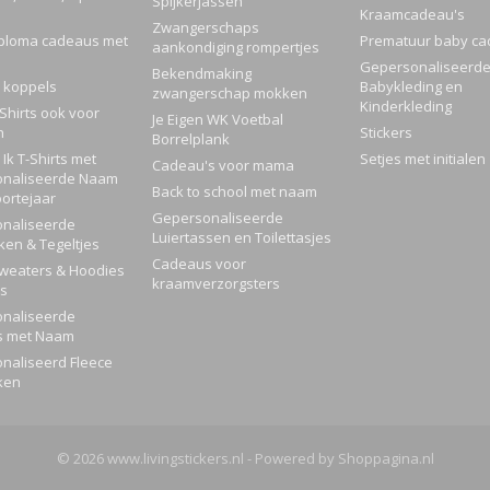
Spijkerjassen
Kraamcadeau's
Zwangerschaps
ploma cadeaus met
Prematuur baby ca
aankondiging rompertjes
Gepersonaliseerd
Bekendmaking
 koppels
Babykleding en
zwangerschap mokken
Kinderkleding
Shirts ook voor
Je Eigen WK Voetbal
n
Stickers
Borrelplank
Ik T-Shirts met
Setjes met initialen
Cadeau's voor mama
naliseerde Naam
Back to school met naam
ortejaar
Gepersonaliseerde
naliseerde
Luiertassen en Toilettasjes
ken & Tegeltjes
Cadeaus voor
Sweaters & Hoodies
kraamverzorgsters
rs
naliseerde
s met Naam
naliseerd Fleece
ken
© 2026 www.livingstickers.nl - Powered by Shoppagina.nl