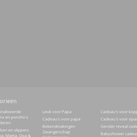
orieën
naliseerde
Leuk voor Papa
Cadeau's voor kop
ns en poncho's
Cadeau's voor papa
Cadeau's voor op
nderen
Bekendmakingen
Gender reveal cad
ken en slippers
Zwangerschap
Babyshower cadea
pa, Mama, Opa &