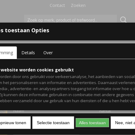
Contact
Zoeken
s toestaan Opties
'S VOOR KINDEREN
+
emming
Details
Over
inkbeker voor kinderen bouw blond - Gepersonaliseerd
Drinkbeker voor kindere
 website worden cookies gebruikt
orden door ons gebruikt voor verkeersanalyse, het aanbieden van socia
blond - Gepersonaliseer
en het personaliseren van informatie en advertenties. Daarnaast verlene
edia-, advertentie- en analysepartners toegang tot informatie over hoe u 
 Zij kunnen deze informatie gebruiken in combinatie met andere gegevens d
€ 14,95
(inclusief btw 21%)
hebben verzameld door uw gebruik van hun diensten of die u hen hebt ver
Naam
Aantal
opnieuw tonen
Selectie toestaan
Alles toestaan
Nee, niet 