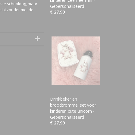
kinderen zeemeermin -
rste schooldag, maar
Gepersonaliseerd
a bijzonder met de
€ 27,99
Drinkbeker en
broodtrommel set voor
kinderen cute unicorn -
Gepersonaliseerd
€ 27,99