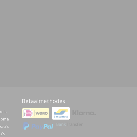
Betaalmethodes
pels
a/oma
eau's
u's