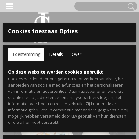
Cookies toestaan Opties
'S VOOR KINDEREN
Inloggen
Registreren
UW WINKELWAGEN
Toestemming
Details
Over
Geen producten
(0)
A, OPA & OMA.
Home
>
Webshop
>
Back to school met naam
> Drinkbeker en
Op deze website worden cookies gebruikt
broodtrommel set voor kinderen bouw bruin -
Cookies worden door ons gebruikt voor verkeersanalyse, het
Gepersonaliseerd
aanbieden van sociale media-functies en het personaliseren
van informatie en advertenties. Daarnaast verlenen we onze
sociale media-, advertentie- en analysepartners toegang tot
informatie over hoe u onze site gebruikt. Zij kunnen deze
informatie gebruiken in combinatie met andere gegevens die zij
mogelijk hebben verzameld door uw gebruik van hun diensten
ERDE NAAM EN GEBOORTEJAAR
of die u hen hebt verstrekt.
LTJES