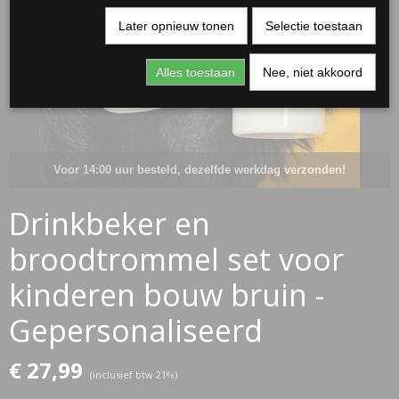
Later opnieuw tonen
Selectie toestaan
Alles toestaan
Nee, niet akkoord
Voor 14:00 uur besteld, dezelfde werkdag verzonden!
Drinkbeker en
RJASSEN
broodtrommel set voor
ES
kinderen bouw bruin -
Gepersonaliseerd
€ 27,99
(inclusief btw 21%)