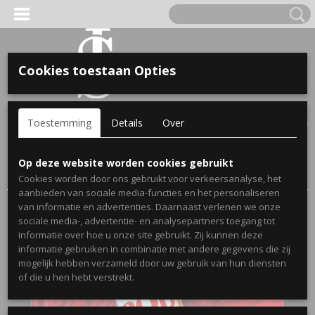
Cookies toestaan Opties
'S VOOR KINDEREN
Inloggen
Registreren
UW WINKELWAGEN
Toestemming
Details
Over
Geen producten
(0)
A, OPA & OMA.
Home
>
Webshop
>
Back to school met naam
> Drinkbeker voor
Op deze website worden cookies gebruikt
kinderen brandweer - Gepersonaliseerd
Cookies worden door ons gebruikt voor verkeersanalyse, het
aanbieden van sociale media-functies en het personaliseren
van informatie en advertenties. Daarnaast verlenen we onze
sociale media-, advertentie- en analysepartners toegang tot
informatie over hoe u onze site gebruikt. Zij kunnen deze
informatie gebruiken in combinatie met andere gegevens die zij
mogelijk hebben verzameld door uw gebruik van hun diensten
ERDE NAAM EN GEBOORTEJAAR
of die u hen hebt verstrekt.
LTJES