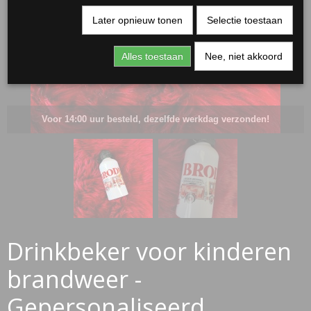
Later opnieuw tonen
Selectie toestaan
Alles toestaan
Nee, niet akkoord
Voor 14:00 uur besteld, dezelfde werkdag verzonden!
RJASSEN
ES
Drinkbeker voor kinderen
brandweer -
Gepersonaliseerd