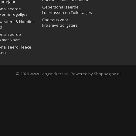
ortejaar
Gepersonaliseerde
naliseerde
Luiertassen en Toilettasjes
ken & Tegeltjes
Cadeaus voor
Sweaters & Hoodies
kraamverzorgsters
rs
naliseerde
s met Naam
naliseerd Fleece
ken
© 2026 www.livingstickers.nl - Powered by Shoppagina.nl