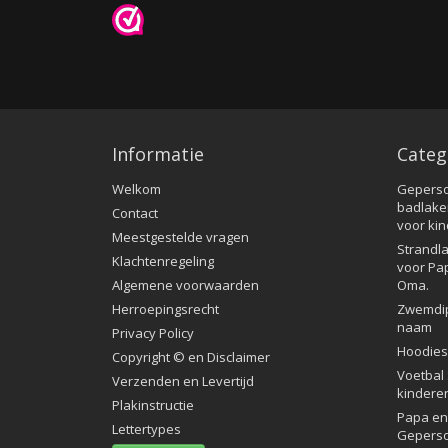
Informatie
Categ
Welkom
Geperso
badlake
Contact
voor ki
Meestgestelde vragen
Strandla
Klachtenregeling
voor Pa
Algemene voorwaarden
Oma.
Herroepingsrecht
Zwemdi
naam
Privacy Policy
Hoodies
Copyright © en Disclaimer
Voetbal 
Verzenden en Levertijd
kindere
Plakinstructie
Papa en 
Lettertypes
Geperso