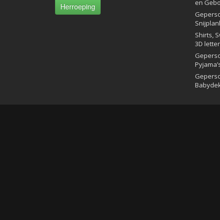
en Gebo
Herroeping
Geperso
Snijplan
Shirts, 
3D lette
Geperso
Pyjama’
Geperso
Babyde