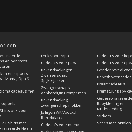
orieën
naliseerde
Leuk voor Papa
Cadeau's voor kop
ns en poncho's
Cadeau's voor papa
Cadeau's voor op
nderen
Bekendmakingen
Gender reveal cad
ken en slippers
Zwangerschap
Babyshower cadea
pa, Mama, Opa &
Spijkerjassen
Kraamcadeau's
Zwangerschaps
ploma cadeaus met
Prematuur baby ca
aankondiging rompertjes
Gepersonaliseerd
Bekendmaking
 koppels
Babykleding en
zwangerschap mokken
Kinderkleding
Shirts ook voor
Je Eigen WK Voetbal
n
Stickers
Borrelplank
Ik T-Shirts met
Setjes met initialen
Cadeau's voor mama
naliseerde Naam
Back to school met naam