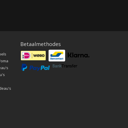
Betaalmethodes
pels
a/oma
eau's
u's
deau's
e